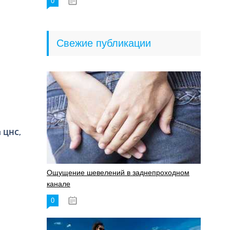
0
18.06.2023
Свежие публикации
 ЦНС,
Ощущение шевелений в заднепроходном
канале
0
17.11.2023