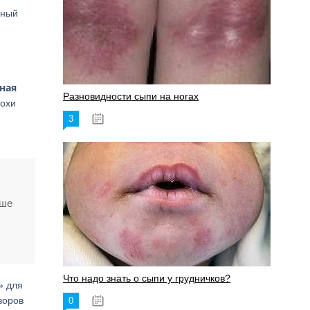
вный
ная
Разновидности сыпи на ногах
дохи
3
17.06.2023
ьше
Что надо знать о сыпи у грудничков?
» для
творов
0
15.06.2023