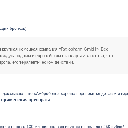
ации бронхов).
 крупная немецкая компания «Ratiopharm GmbH». Все
еждународным и европейским стандартам качества, что
ропа, его терапевтическом действии.
в, доказывают, что «Амбробене» хорошо переносится детским и вз
я применения препарата
:
дняя цена за 100 мл. сиропа варьируется в пределах 250 рублей