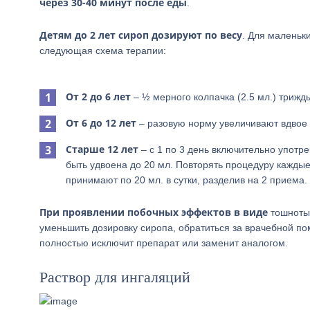
через 30-40 минут после еды
.
Детям до 2 лет сироп дозируют по весу
. Для маленьк
следующая схема терапии:
От 2 до 6 лет
– ½ мерного колпачка (2.5 мл.) трижды
От 6 до 12 лет
– разовую норму увеличивают вдвое (5
Старше 12 лет
– с 1 по 3 день включительно употр
быть удвоена до 20 мл. Повторять процедуру каждые 
принимают по 20 мл. в сутки, разделив на 2 приема.
При проявлении побочных эффектов в виде
тошноты,
уменьшить дозировку сиропа, обратиться за врачебной п
полностью исключит препарат или заменит аналогом.
Раствор для ингаляций