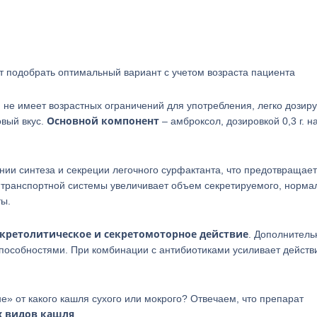
 подобрать оптимальный вариант с учетом возраста пациента
 не имеет возрастных ограничений для употребления, легко дозиру
Основной компонент
овый вкус.
– амброксол, дозировкой 0,3 г. н
ии синтеза и секреции легочного сурфактанта, что предотвращае
 транспортной системы увеличивает объем секретируемого, норма
ты.
кретолитическое и секретомоторное действие
. Дополнитель
пособностями. При комбинации с антибиотиками усиливает действ
е» от какого кашля сухого или мокрого? Отвечаем, что препарат
х видов кашля
.