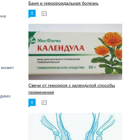
Баня и геморроидальная болезнь
0
17.11.2023
ена
а может
Свечи от геморроя с календулой способы
применения
одимо
0
17.11.2023