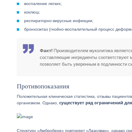
воспаление легких;
коклюш;
респираторно-вирусные инфекции;
бронхоэктаз (гнойно-воспалительный процесс деформ
Факт!
Производителем муколитика является
составляющие ингредиенты соответствуют м
позволяет быть уверенным в подлинности си
Противопоказания
Положительная клиническая статистика, отзывы пациенто
существует ряд ограничений дл
организмом. Однако,
Структуру «Амбробене» повторяет «Лазолван», однако сре