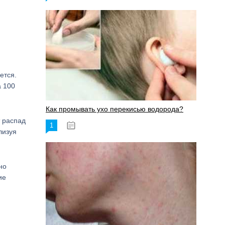
ется.
а 100
Как промывать ухо перекисью водорода?
т распад
1
08.03.2023
лизуя
но
ие