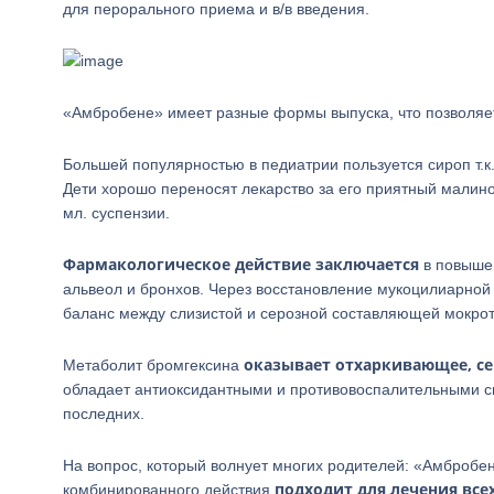
для перорального приема и в/в введения.
«Амбробене» имеет разные формы выпуска, что позволяет
Большей популярностью в педиатрии пользуется сироп т.к.
Дети хорошо переносят лекарство за его приятный малин
мл. суспензии.
Фармакологическое действие заключается
в повышен
альвеол и бронхов. Через восстановление мукоцилиарной
баланс между слизистой и серозной составляющей мокро
оказывает отхаркивающее, се
Метаболит бромгексина
обладает антиоксидантными и противовоспалительными с
последних.
На вопрос, который волнует многих родителей: «Амбробен
подходит для лечения все
комбинированного действия