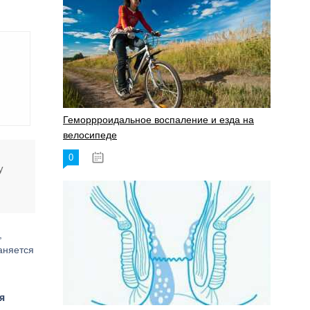
Геморрроидальное воспаление и езда на
велосипеде
0
17.11.2023
у
,
аняется
я