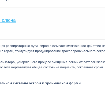
я слюна
их респираторные пути, сироп оказывает смягчающее действие н
в горле, стимулирует продуцирование трахеобронхиального секре
ализатора, ускоряющего процесс очищения легких от патологическ
росвете нормализует общее состояние пациента, сокращает сроки
ельной системы острой и хронической формы
: