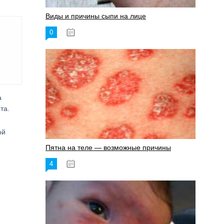
Виды и причины сыпи на лице
0
17.06.2023
а
та.
ой
Пятна на теле — возможные причины
4
18.06.2023