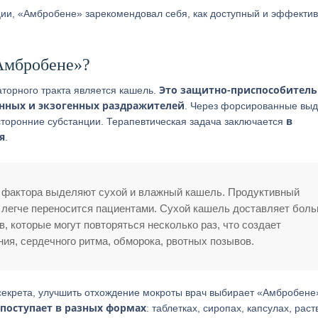
ии, «Амбробене» зарекомендовал себя, как доступный и эффекти
Амбробене»?
Это защитно-приспособитель
торного тракта является кашель.
енных и экзогенных раздражителей
. Через форсированные вы
в
торонние субстанции. Терапевтическая задача заключается
я
.
о фактора выделяют сухой и влажный кашель. Продуктивный
у легче переносится пациентами. Сухой кашель доставляет бол
, которые могут повторяться несколько раз, что создает
ия, сердечного ритма, обморока, рвотных позывов.
 секрета, улучшить отхождение мокроты врач выбирает «Амбробене
 поступает в разных формах
: таблетках, сиропах, капсулах, рас