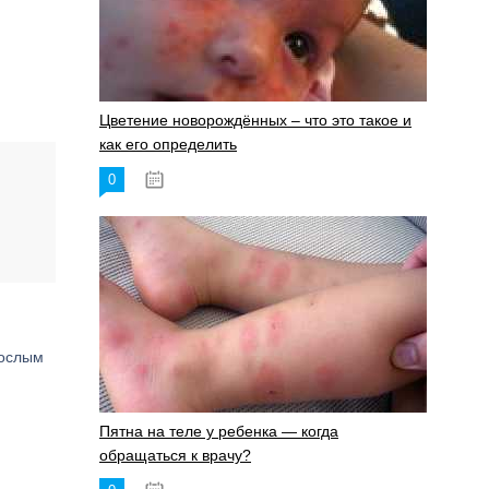
Цветение новорождённых – что это такое и
как его определить
0
19.06.2023
рослым
Пятна на теле у ребенка — когда
обращаться к врачу?