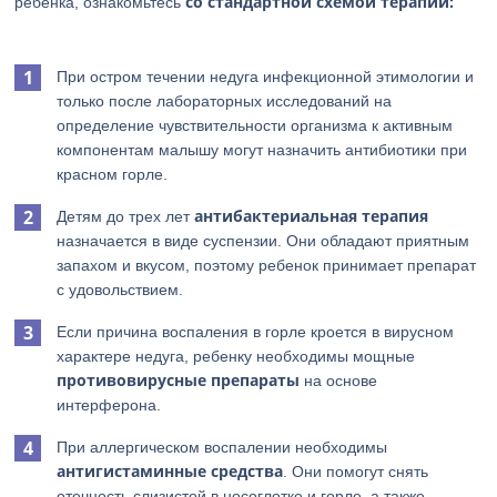
со стандартной схемой терапии:
ребенка, ознакомьтесь
При остром течении недуга инфекционной этимологии и
только после лабораторных исследований на
определение чувствительности организма к активным
компонентам малышу могут назначить антибиотики при
красном горле.
антибактериальная
терапия
Детям до трех лет
назначается в виде суспензии. Они обладают приятным
запахом и вкусом, поэтому ребенок принимает препарат
с удовольствием.
Если причина воспаления в горле кроется в вирусном
характере недуга, ребенку необходимы мощные
противовирусные
препараты
на основе
интерферона.
При аллергическом воспалении необходимы
антигистаминные
средства
. Они помогут снять
отечность слизистой в носоглотке и горле, а также