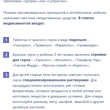
таблетками «Цетрин» или «Супрастин».
Помимо противовирусных препаратов и антибиотиков, ребенку
В список
назначают местные лекарственные средства.
медикаментов входят:
леденцов
Таблетки от красного горла в виде
–
«Гексорал», «Трависил», «Кармолис», «Граммидин».
спреями
Красное горло у ребенка 3 лет можно вылечить
для горла
– «Орасепт», «Ингалипт», «Терафлю Лар»,
«Тантум Верде», «Люголь-спрей» и «Каметон».
Для детей старше пяти лет врачи советуют полоскать
специализированными
растворами
горло
. Для
процедуры можно использовать уже готовые
физрастворы, которые продаются в любой аптеке или
изготовить лекарство в домашних условиях. Для отвара
используйте ромашку, мяту, шалфей, зверобой и другие
целебные растения.