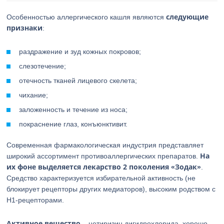
следующие
Особенностью аллергического кашля являются
признаки
:
раздражение и зуд кожных покровов;
слезотечение;
отечность тканей лицевого скелета;
чихание;
заложенность и течение из носа;
покраснение глаз, конъюнктивит.
Современная фармакологическая индустрия представляет
На
широкий ассортимент противоаллергических препаратов.
их фоне выделяется лекарство 2 поколения «Зодак»
.
Средство характеризуется избирательной активность (не
блокирует рецепторы других медиаторов), высоким родством с
Н1-рецепторами.
Активное вещество
– цетиризин дигидрохлорида, хорошо