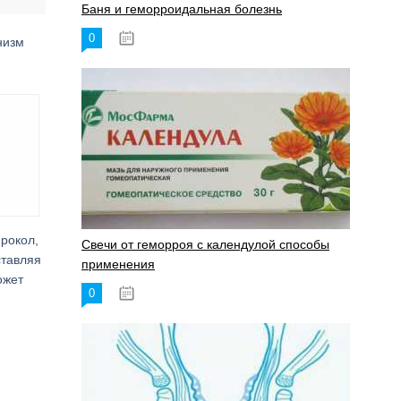
Баня и геморроидальная болезнь
0
17.11.2023
низм
рокол,
Свечи от геморроя с календулой способы
ставляя
применения
ожет
0
17.11.2023