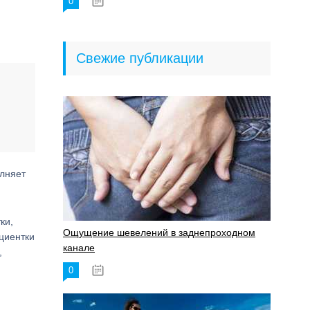
0
18.06.2023
Свежие публикации
олняет
ки,
Ощущение шевелений в заднепроходном
ациентки
канале
,
0
17.11.2023