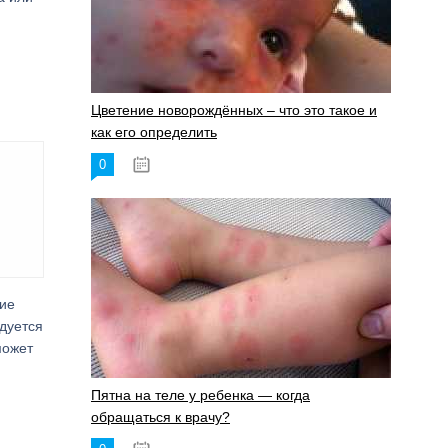
Цветение новорождённых – что это такое и
как его определить
0
19.06.2023
гие
ндуется
может
Пятна на теле у ребенка — когда
обращаться к врачу?