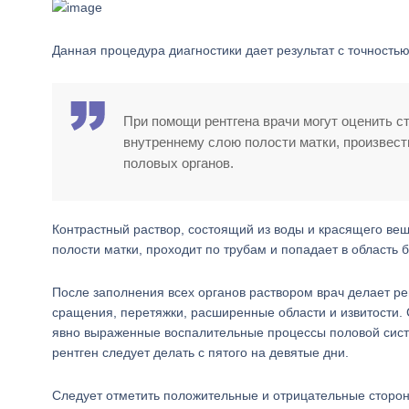
Данная процедура диагностики дает результат с точность
При помощи рентгена врачи могут оценить с
внутреннему слою полости матки, произвест
половых органов.
Контрастный раствор, состоящий из воды и красящего вещ
полости матки, проходит по трубам и попадает в область
После заполнения всех органов раствором врач делает ре
сращения, перетяжки, расширенные области и извитости. С
явно выраженные воспалительные процессы половой систе
рентген следует делать с пятого на девятые дни.
Следует отметить положительные и отрицательные сторо