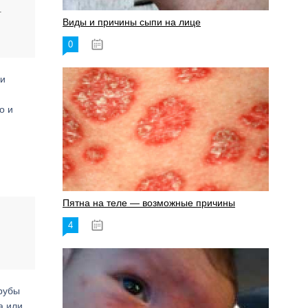
т
Виды и причины сыпи на лице
0
17.06.2023
 и
о и
Пятна на теле — возможные причины
4
18.06.2023
трубы
а или