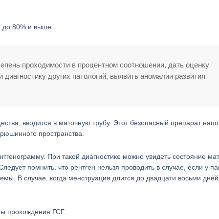
ю до 80% и выше.
тепень проходимости в процентном соотношении, дать оценку
и диагностику других патологий, выявить аномалии развития
ества, вводится в маточную трубу. Этот безопасный препарат нап
 брюшинного пространства.
нтгенограмму. При такой диагностике можно увидеть состояние мат
ледует помнить, что рентген нельзя проводить в случае, если у п
мы. В случае, когда менструация длится до двадцати восьми дней
ны прохождения ГСГ: