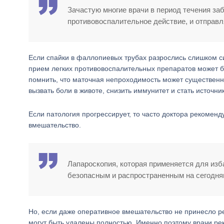
Зачастую многие врачи в период течения за
противовоспалительное действие, и отправ
Если спайки в фаллопиевых трубах разрослись слишком с
прием легких противовоспалительных препаратов может б
помнить, что маточная непроходимость может существенн
вызвать боли в животе, снизить иммунитет и стать источн
Если патология прогрессирует, то часто доктора рекоменд
вмешательство.
Лапароскопия, которая применяется для изб
безопасным и распространенным на сегодняш
Но, если даже оперативное вмешательство не принесло ре
могут быть удалены полностью. Именно поэтому врачи р