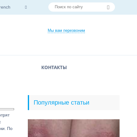
rench
Мы вам перезвоним
КОНТАКТЫ
Популярные статьи
отрят
с
ки. По