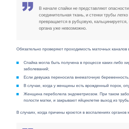
В начале спайки не представляют опасности
соединительная ткань, и стенки трубы легко
превращается в рубцовую, кальцинируется, 
органа уже невозможно.
Обязательно проверяют проходимость маточных каналов в 
Спайка могла быть получена в процессе каких-либо хи
заболеваний;
Если девушка переносила внематочную беременность, 
В случае, когда у женщины есть врожденный порок, оп
Женщина переболела эндометриозом. При таком забол
полости матки, и закрывают яйцеклетке выход из трубы
В случаях, когда причины кроются в воспалениях органов 