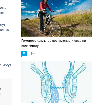
рота
нет
огут
ебенка
Геморрроидальное воспаление и езда на
велосипеде
0
17.11.2023
ю могут
т
о