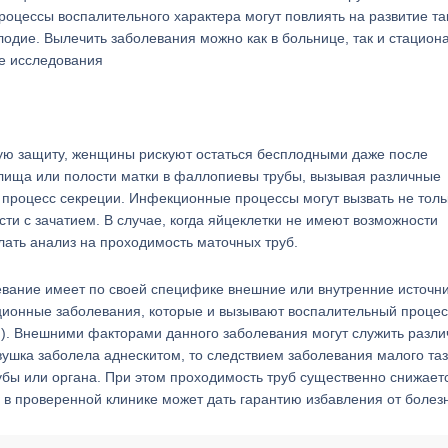
оцессы воспалительного характера могут повлиять на развитие та
лодие. Вылечить заболевания можно как в больнице, так и стацион
ие исследования
ную защиту, женщины рискуют остаться бесплодными даже после
лища или полости матки в фаллопиевы трубы, вызывая различные
процесс секреции. Инфекционные процессы могут вызвать не толь
сти с зачатием. В случае, когда яйцеклетки не имеют возможности
ать анализ на проходимость маточных труб.
вание имеет по своей специфике внешние или внутренние источн
ионные заболевания, которые и вызывают воспалительный процес
). Внешними факторами данного заболевания могут служить разл
вушка заболела аднескитом, то следствием заболевания малого та
рубы или органа. При этом проходимость труб существенно снижаетс
 в проверенной клинике может дать гарантию избавления от болез