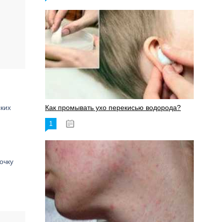
ских
Как промывать ухо перекисью водорода?
1
08.03.2023
очку