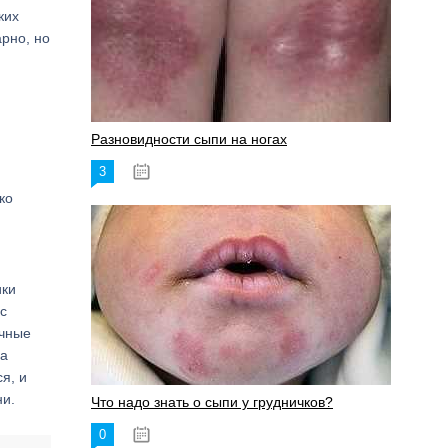
ких
арно, но
Разновидности сыпи на ногах
3
17.06.2023
ко
ики
с
ичные
за
я, и
ни.
Что надо знать о сыпи у грудничков?
0
15.06.2023