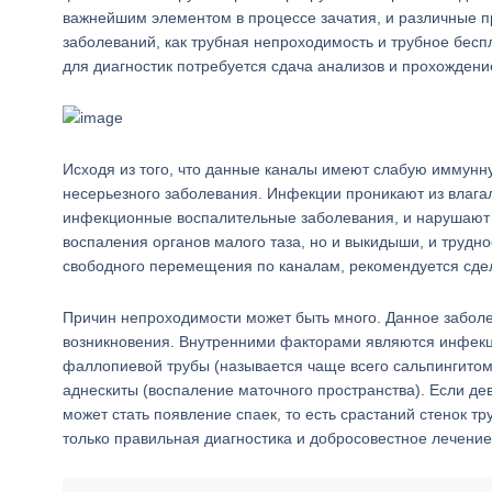
важнейшим элементом в процессе зачатия, и различные пр
заболеваний, как трубная непроходимость и трубное бесп
для диагностик потребуется сдача анализов и прохожден
Исходя из того, что данные каналы имеют слабую иммун
несерьезного заболевания. Инфекции проникают из влага
инфекционные воспалительные заболевания, и нарушают 
воспаления органов малого таза, но и выкидыши, и трудно
свободного перемещения по каналам, рекомендуется сдел
Причин непроходимости может быть много. Данное заболе
возникновения. Внутренними факторами являются инфекц
фаллопиевой трубы (называется чаще всего сальпингитом
аднескиты (воспаление маточного пространства). Если де
может стать появление спаек, то есть срастаний стенок т
только правильная диагностика и добросовестное лечение