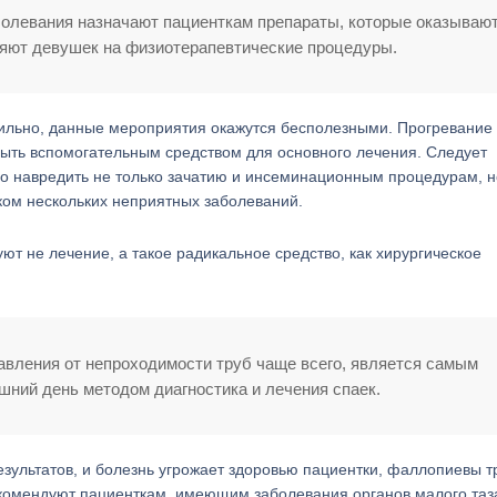
болевания назначают пациенткам препараты, которые оказываю
ляют девушек на физиотерапевтические процедуры.
ильно, данные мероприятия окажутся бесполезными. Прогревание
ыть вспомогательным средством для основного лечения. Следует
о навредить не только зачатию и инсеминационным процедурам, н
иком нескольких неприятных заболеваний.
уют не лечение, а такое радикальное средство, как хирургическое
авления от непроходимости труб чаще всего, является самым
ний день методом диагностика и лечения спаек.
зультатов, и болезнь угрожает здоровью пациентки, фаллопиевы 
екомендуют пациенткам, имеющим заболевания органов малого таз