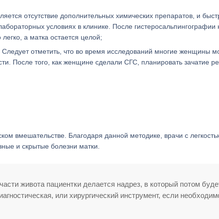
яется отсутствие дополнительных химических препаратов, и быст
 лабораторных условиях в клинике. После гистеросальпингографии 
легко, а матка остается целой;
 Следует отметить, что во время исследований многие женщины м
ти. После того, как женщине сделали СГС, планировать зачатие р
ком вмешательстве. Благодаря данной методике, врачи с легкость
вные и скрытые болезни матки.
части живота пациентки делается надрез, в который потом буде
иагностическая, или хирургический инструмент, если необходим