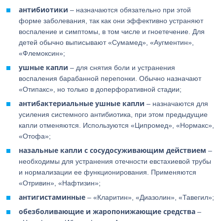
антибиотики
– назначаются обязательно при этой
форме заболевания, так как они эффективно устраняют
воспаление и симптомы, в том числе и гноетечение. Для
детей обычно выписывают «Сумамед», «Аугментин»,
«Флемоксин»;
ушные капли
– для снятия боли и устранения
воспаления барабанной перепонки. Обычно назначают
«Отипакс», но только в доперфоративной стадии;
антибактериальные ушные капли
– назначаются для
усиления системного антибиотика, при этом предыдущие
капли отменяются. Используются «Ципромед», «Нормакс»,
«Отофа»;
назальные капли с сосудосуживающим действием
–
необходимы для устранения отечности евстахиевой трубы
и нормализации ее функционирования. Применяются
«Отривин», «Нафтизин»;
антигистаминные
– «Кларитин», «Диазолин», «Тавегил»;
обезболивающие и жаропонижающие средства
–