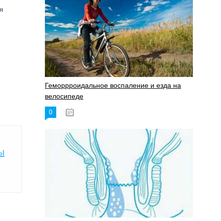
я
Геморрроидальное воспаление и езда на
велосипеде
0
17.11.2023
ы