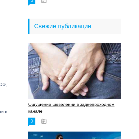
0
18.06.2023
Свежие публикации
ОЭ;
Ощущение шевелений в заднепроходном
канале
ти в
0
17.11.2023