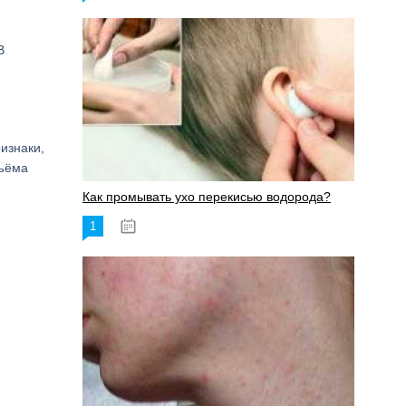
В
изнаки,
дъёма
Как промывать ухо перекисью водорода?
1
08.03.2023