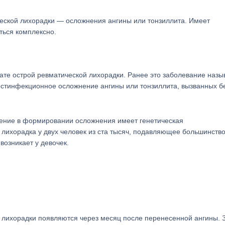
еской лихорадки — осложнения ангины или тонзиллита. Имеет
ться комплексно.
тате острой ревматической лихорадки. Ранее это заболевание назы
остинфекционное осложнение ангины или тонзиллита, вызванных б
чение в формировании осложнения имеет генетическая
 лихорадка у двух человек из ста тысяч, подавляющее большинств
возникает у девочек.
 лихорадки появляются через месяц после перенесенной ангины. З