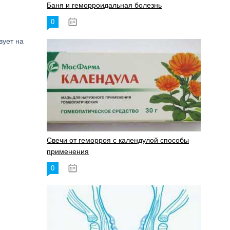
Баня и геморроидальная болезнь
0
17.11.2023
вует на
Свечи от геморроя с календулой способы
применения
0
17.11.2023