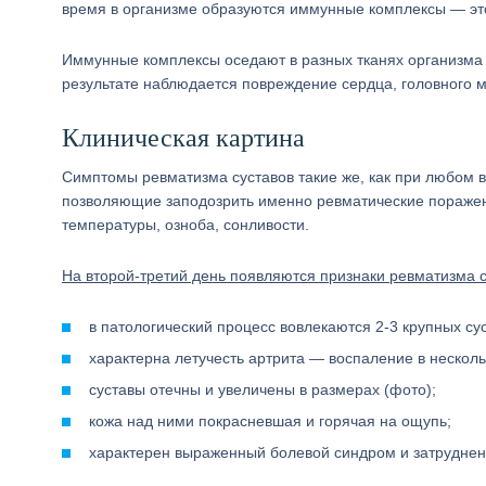
время в организме образуются иммунные комплексы — это
Иммунные комплексы оседают в разных тканях организма 
результате наблюдается повреждение сердца, головного мо
Клиническая картина
Симптомы ревматизма суставов такие же, как при любом 
позволяющие заподозрить именно ревматические поражен
температуры, озноба, сонливости.
На второй-третий день появляются признаки ревматизма с
в патологический процесс вовлекаются 2-3 крупных су
характерна летучесть артрита — воспаление в нескольк
суставы отечны и увеличены в размерах (фото);
кожа над ними покрасневшая и горячая на ощупь;
характерен выраженный болевой синдром и затруднен