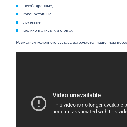
тазобедренные;
голеностопные;
локтевые;
мелкие на кистях и стопах.
Ревматизм коленного сустава встречается чаще, чем пора