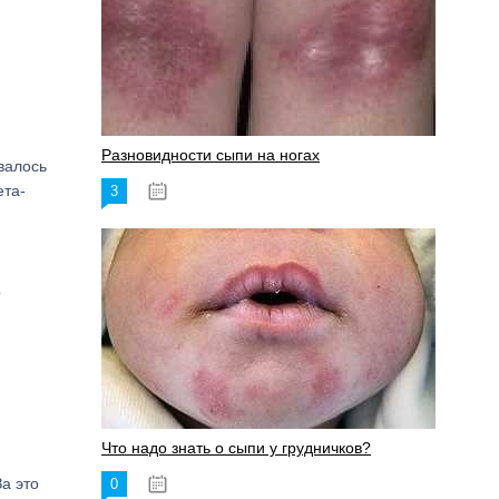
Разновидности сыпи на ногах
валось
ета-
3
17.06.2023
о
Что надо знать о сыпи у грудничков?
а это
0
15.06.2023