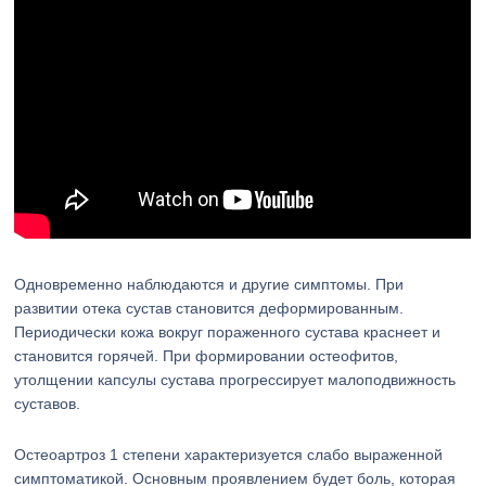
Одновременно наблюдаются и другие симптомы. При
развитии отека сустав становится деформированным.
Периодически кожа вокруг пораженного сустава краснеет и
становится горячей. При формировании остеофитов,
утолщении капсулы сустава прогрессирует малоподвижность
суставов.
Остеоартроз 1 степени характеризуется слабо выраженной
симптоматикой. Основным проявлением будет боль, которая