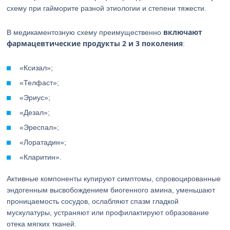
схему при гайморите разной этиологии и степени тяжести.
включают
В медикаментозную схему преимущественно
фармацевтические продукты 2 и 3 поколения
:
«Ксизал»;
«Телфаст»;
«Эриус»;
«Дезал»;
«Эреспал»;
«Лоратадин»;
«Кларитин».
Активные компоненты купируют симптомы, спровоцированные
эндогенным высвобождением биогенного амина, уменьшают
проницаемость сосудов, ослабляют спазм гладкой
мускулатуры, устраняют или профилактируют образование
отека мягких тканей.