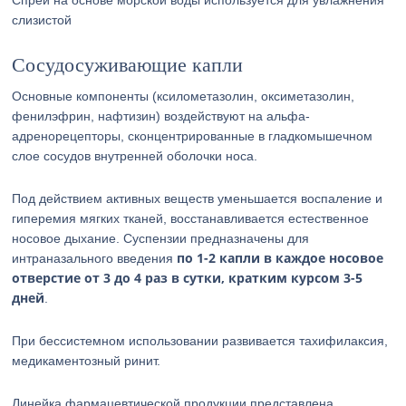
Спрей на основе морской воды используется для увлажнения
слизистой
Сосудосуживающие капли
Основные компоненты (ксилометазолин, оксиметазолин,
фенилэфрин, нафтизин) воздействуют на альфа-
адренорецепторы, сконцентрированные в гладкомышечном
слое сосудов внутренней оболочки носа.
Под действием активных веществ уменьшается воспаление и
гиперемия мягких тканей, восстанавливается естественное
носовое дыхание. Суспензии предназначены для
по 1-2 капли в каждое носовое
интраназального введения
отверстие от 3 до 4 раз в сутки, кратким курсом 3-5
дней
.
При бессистемном использовании развивается тахифилаксия,
медикаментозный ринит.
Линейка фармацевтической продукции представлена