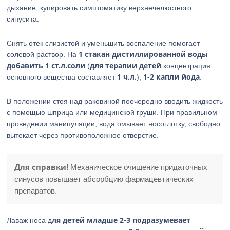
дыхание, купировать симптоматику верхнечелюстного
синусита.
Снять отек слизистой и уменьшить воспаление помогает
1 стакан дистиллированной воды
солевой раствор. На
добавить 1 ст.л.соли
для терапии детей
(
концентрация
1 ч.л.
1-2 капли йода
основного вещества составляет
),
.
В положении стоя над раковиной поочередно вводить жидкость
с помощью шприца или медицинской груши. При правильном
проведении манипуляции, вода омывает носоглотку, свободно
вытекает через противоположное отверстие.
Для справки!
Механическое очищение придаточных
синусов повышает абсорбцию фармацевтических
препаратов.
ля детей младше 2-3 подразумевает
Лаваж носа д