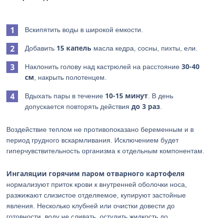
Вскипятить воды в широкой емкости.
15 капель
Добавить
масла кедра, сосны, пихты, ели.
30-40
Наклонить голову над кастрюлей на расстояние
см
, накрыть полотенцем.
10-15 минут
Вдыхать пары в течение
. В день
до 3 раз
допускается повторять действия
.
Воздействие теплом не противопоказано беременным и в
период грудного вскармливания. Исключением будет
гиперчувствительность организма к отдельным компонентам.
Ингаляции горячим паром отварного картофеля
нормализуют приток крови к внутренней оболочки носа,
разжижают слизистое отделяемое, купируют застойные
явления. Несколько клубней или очистки довести до
готовности, воду не сливать, остудить жидкость до