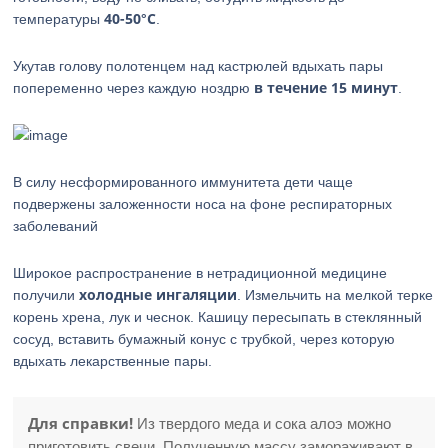
40-50°С
температуры
.
Укутав голову полотенцем над кастрюлей вдыхать пары
в течение 15 минут
попеременно через каждую ноздрю
.
В силу несформированного иммунитета дети чаще
подвержены заложенности носа на фоне респираторных
заболеваний
Широкое распространение в нетрадиционной медицине
холодные ингаляции
получили
. Измельчить на мелкой терке
корень хрена, лук и чеснок. Кашицу пересыпать в стеклянный
сосуд, вставить бумажный конус с трубкой, через которую
вдыхать лекарственные пары.
Для справки!
Из твердого меда и сока алоэ можно
приготовить свечи. Полученную массу замораживают в