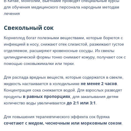
В Китае, Монголии, Вьетнаме проводят специальные курсы
для обучения медицинского персонала народным методам
лечения
Свекольный сок
Корнеплод богат полезными веществами, которые борются с
инфекцией в носу, снижают отек слизистой, разжижают густое
отделяемое, расширяют кровеносные сосуды. Из свеклы
цилиндрической формы тонко снимают кожуру, получают сок с
помощью соковыжималки или терки.
Для распада вредных веществ, которые содержатся в свекле,
не менее 2 часов
жидкость настаивается в холодильнике
.
Концентрация сока снижается водой. Для взрослых разводят
в равных пропорциях
продукты
, для закапывания детям
до 2:1 или 3:1
количество воды увеличивается
.
Для повышения терапевтического эффекта сок буряка
сочетают с медом, чесночным или морковным соком
.