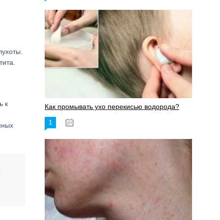
лухоты.
тита.
ь к
Как промывать ухо перекисью водорода?
1
08.03.2023
нных
т