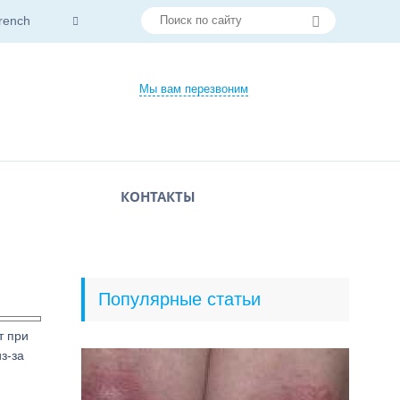
rench
Мы вам перезвоним
КОНТАКТЫ
Популярные статьи
т при
з-за