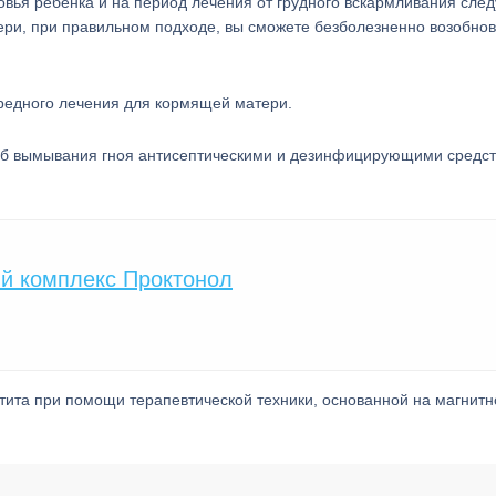
овья ребенка и на период лечения от грудного вскармливания след
ери, при правильном подходе, вы сможете безболезненно возобнов
вредного лечения для кормящей матери.
соб вымывания гноя антисептическими и дезинфицирующими средст
й комплекс Проктонол
тита при помощи терапевтической техники, основанной на магнитн