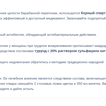
борный спирт
ушения целости барабанной перепонки, используется
ьма эффективный и доступный медикамент. Закапывайте подогретый
дный антибиотик, обладающий антибактериальным действием.
понки у женщины при грудном вскармливании прописывают каждо
турунд с 20% раствором сульфацила на
осредством постановки
 общего недомогания обратитесь к методике традиционно народной
и. Ее лечебное влияние является следствием состава, включающе
ия отвара смешайте 2 столовые ложки цветка и 350 мл кипятка. В
едите и дайте остыть.