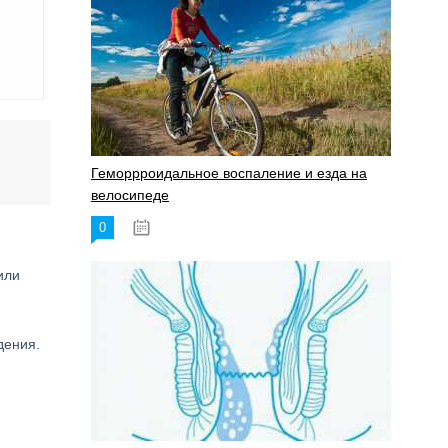
Геморрроидальное воспаление и езда на
велосипеде
0
17.11.2023
или
дения.