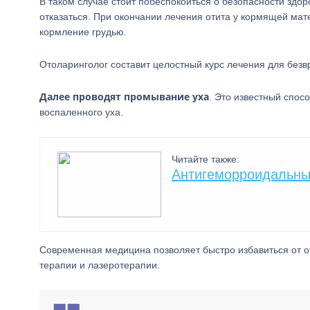
В таком случае стоит побеспокоиться о безопасности здор
отказаться. При окончании лечения отита у кормящей мат
кормление грудью.
Отоларинголог составит целостный курс лечения для без
Далее проводят промывание уха
. Это известный спо
воспаленного уха.
Читайте также:
Антигеморроидальны
Современная медицина позволяет быстро избавиться от о
терапии и лазеротерапии.