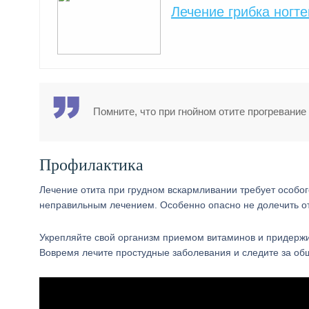
Лечение грибка ногт
Помните, что при гнойном отите прогревание
Профилактика
Лечение отита при грудном вскармливании требует особо
неправильным лечением. Особенно опасно не долечить от
Укрепляйте свой организм приемом витаминов и придерж
Вовремя лечите простудные заболевания и следите за об