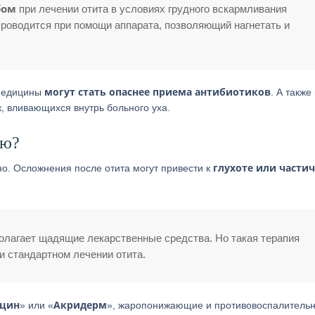
бом
при лечении отита в условиях грудного вскармливания
роводится при помощи аппарата, позволяющий нагнетать и
могут стать опаснее приема антибиотиков
 медицины
. А также
, вливающихся внутрь больного уха.
ью?
глухоте или части
о. Осложнения после отита могут привести к
олагает щадящие лекарственные средства. Но такая терапия
и стандартном лечении отита.
цин
Акридерм
» или «
», жаропонижающие и противовоспалитель