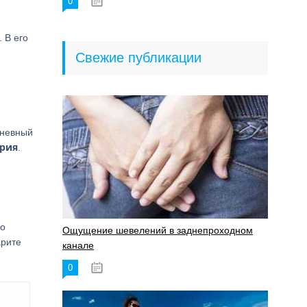
0
18.06.2023
. В его
Свежие публикации
дневный
трия
.
го
Ощущение шевелений в заднепроходном
арите
канале
0
17.11.2023