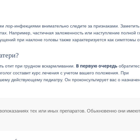
ми лор-инфекциями внимательно следите за признаками. Заметить
тах. Например, частичная заложенность или наступление полной г
ущений при наклоне головы также характеризуется как симптомы о
атери?
В первую очередь
ь отит при грудном вскармливании.
обратитес
олог составит курс лечения с учетом вашего положения. При
шему действующему педиатру. Он проконсультирует вас о назначе
вопоказаниях тех или иных препаратов. Обыкновенно они имею