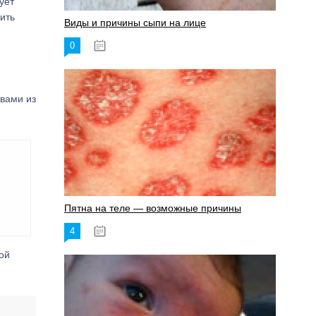
ует
ить
Виды и причины сыпи на лице
0
17.06.2023
вами из
Пятна на теле — возможные причины
4
18.06.2023
ой