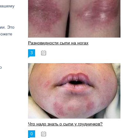
 вашему
ии. Это
можете
Разновидности сыпи на ногах
3
17.06.2023
о
Что надо знать о сыпи у грудничков?
0
15.06.2023