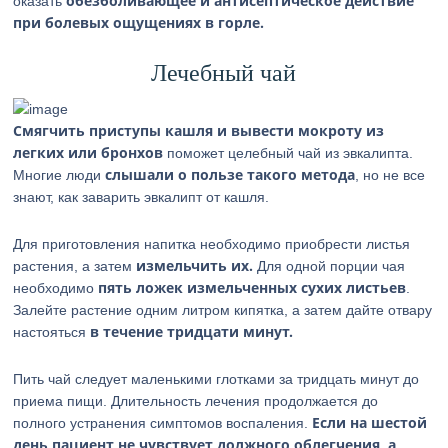
обезболивающее и антисептическое действие
оказать
при болевых ощущениях в горле.
Лечебный чай
Смягчить приступы кашля и вывести мокроту из
легких или бронхов
поможет целебный чай из эвкалипта.
слышали о пользе такого метода
Многие люди
, но не все
знают, как заварить эвкалипт от кашля.
Для приготовления напитка необходимо приобрести листья
измельчить их.
растения, а затем
Для одной порции чая
пять ложек измельченных сухих листьев
необходимо
.
Залейте растение одним литром кипятка, а затем дайте отвару
в течение тридцати минут.
настояться
Пить чай следует маленькими глотками за тридцать минут до
приема пищи. Длительность лечения продолжается до
Если на шестой
полного устранения симптомов воспаления.
день пациент не чувствует должного облегчения, а