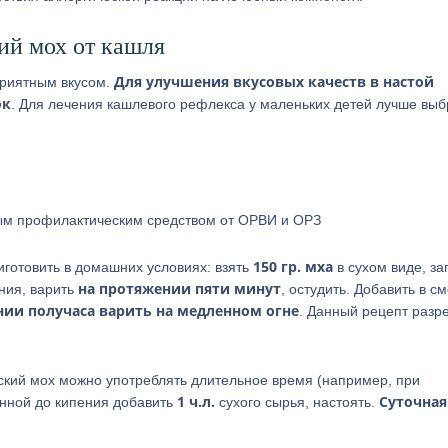
ий мох от кашля
Для улучшения вкусовых качеств в настой
приятным вкусом.
ок
. Для лечения кашлевого рефлекса у маленьких детей лучше выб
ным профилактическим средством от ОРВИ и ОРЗ
150 гр. мха
готовить в домашних условиях: взять
в сухом виде, за
на протяжении пяти минут
ения, варить
, остудить. Добавить в с
нии получаса варить на медленном огне
. Данный рецепт разр
ский мох можно употреблять длительное время (например, при
1 ч.л.
Суточная
енной до кипения добавить
сухого сырья, настоять.