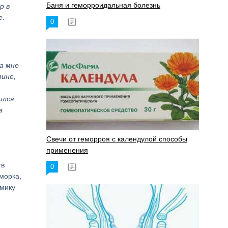
Баня и геморроидальная болезнь
р в
е.
0
17.11.2023
а мне
зине,
ился
а
Свечи от геморроя с календулой способы
применения
тв
0
17.11.2023
сморка,
амику