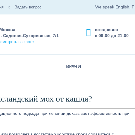
We speak English, F
ия
Задать вопрос
 Москва,
ежедневно
. Садовая-Сухаревская, 7/1
с 09:00 до 21:00
смотреть на карте
ВРАЧИ
исландский мох от кашля?
диционного подхода при лечении доказывает эффективность при
изм позволяет в достаточно короткие сроки справиться с