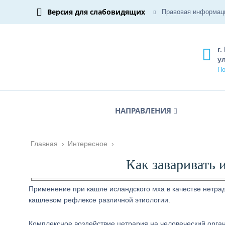
Версия для слабовидящих
Правовая информац
г.
ул
По
НАПРАВЛЕНИЯ
Главная
›
Интересное
›
Как заваривать 
Применение при кашле исландского мха в качестве нетра
кашлевом рефлексе различной этиологии.
Комплексное воздействие цетрария на человеческий орган