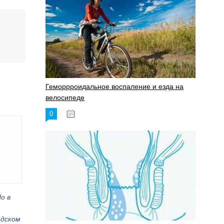
Геморрроидальное воспаление и езда на
велосипеде
0
17.11.2023
о в
ндском