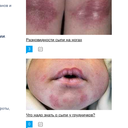
анов и
ами
.
Разновидности сыпи на ногах
3
17.06.2023
роты,
Что надо знать о сыпи у грудничков?
0
15.06.2023