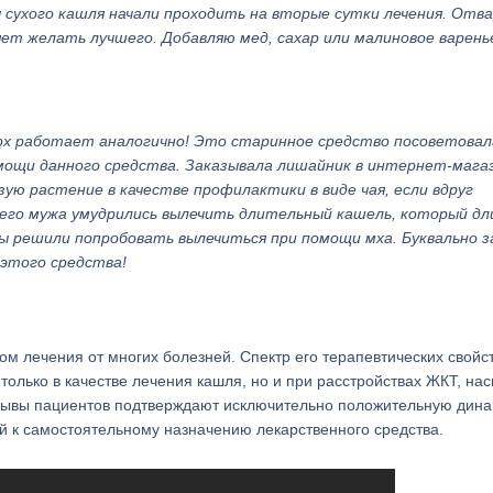
 сухого кашля начали проходить на вторые сутки лечения. Отва
ляет желать лучшего. Добавляю мед, сахар или малиновое варень
ох работает аналогично! Это старинное средство посоветовал
омощи данного средства. Заказывала лишайник в интернет-мага
ую растение в качестве профилактики в виде чая, если вдруг
оего мужа умудрились вылечить длительный кашель, который дл
мы решили попробовать вылечиться при помощи мха. Буквально з
 этого средства!
м лечения от многих болезней. Спектр его терапевтических свойс
 только в качестве лечения кашля, но и при расстройствах ЖКТ, на
тзывы пациентов подтверждают исключительно положительную дин
й к самостоятельному назначению лекарственного средства.