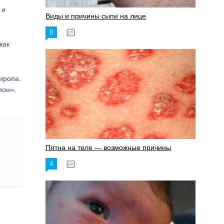
 и
Виды и причины сыпи на лице
0
17.06.2023
как
иропа.
ион»,
Пятна на теле — возможные причины
4
18.06.2023