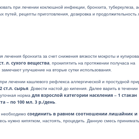
овать при лечении коклюшной инфекции, бронхита, туберкулеза, а
х путей, рецепты приготовления, дозировка и продолжительность
я лечения бронхита за счет снижения вязкости мокроты и купиров
ст. л. сухого вещества
, прокипятить на протяжении получаса на
 замечают улучшение на вторые сутки использования.
о при лечении кашлевого рефлекса аллергической и простудной пр
 ст.л. сырья
. Довести настой до кипения. Далее варить в течении
для взрослой категории населения – 1 стакан
Суточная норма
а – по 100 мл. 3 р./день
.
соединить в равном соотношении лишайник и
а необходимо
месь нужно кипятком, настоять, процедить. Данную смесь принимат