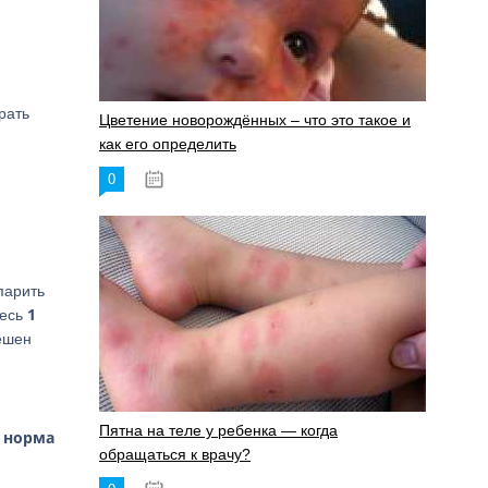
рать
Цветение новорождённых – что это такое и
как его определить
0
19.06.2023
парить
1
месь
ешен
Пятна на теле у ребенка — когда
 норма
обращаться к врачу?