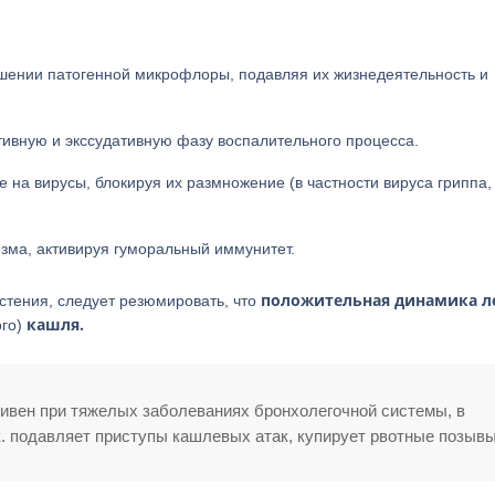
ошении патогенной микрофлоры, подавляя их жизнедеятельность и
ивную и экссудативную фазу воспалительного процесса.
 на вирусы, блокируя их размножение (в частности вируса гриппа,
изма, активируя гуморальный иммунитет.
положительная динамика л
стения, следует резюмировать, что
кашля.
ого)
вен при тяжелых заболеваниях бронхолегочной системы, в
к. подавляет приступы кашлевых атак, купирует рвотные позывы