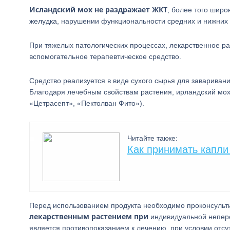
Исландский мох не раздражает ЖКТ
, более того широ
желудка, нарушении функциональности средних и нижних 
При тяжелых патологических процессах, лекарственное ра
вспомогательное терапевтическое средство.
Средство реализуется в виде сухого сырья для заваривани
Благодаря лечебным свойствам растения, ирландский мох 
«Цетрасепт», «Пектолван Фито»).
Читайте также:
Как принимать капл
Перед использованием продукта необходимо проконсульт
лекарственным растением при
индивидуальной непере
является противопоказанием к лечению, при условии отсу