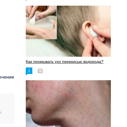
Как промывать ухо перекисью водорода?
1
08.03.2023
ечения
.