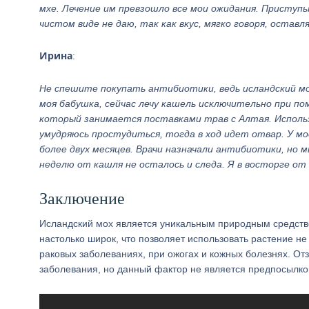
мхе. Лечение им превзошло все мои ожидания. Приступы
чистом виде не даю, так как вкус, мягко говоря, остав
Ирина
:
Не спешите покупать антибиотики, ведь исландский м
моя бабушка, сейчас лечу кашель исключительно при п
который занимается поставками трав с Алтая. Использ
умудряюсь простудиться, тогда в ход идет отвар. У м
более двух месяцев. Врачи назначали антибиотики, но 
неделю от кашля не осталось и следа. Я в восторге от
Заключение
Исландский мох является уникальным природным средство
настолько широк, что позволяет использовать растение не
раковых заболеваниях, при ожогах и кожных болезнях. О
заболевания, но данный фактор не является предпосылко