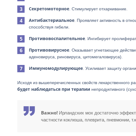
Секретомоторное
. Стимулирует отхаркивание.
Антибактериальное
. Проявляет активность в отн
способствуя гибели.
Противовоспалительное
. Ингибирует пролиферат
Противовирусное
. Оказывает угнетающее действие
аденовируса, риновируса, цитомегаловируса).
Иммуномодулирующее
. Усиливает защиту орган
Исходя из вышеперечисленных свойств лекарственного ра
будет наблюдаться при терапии
непродуктивного (сух
Важно!
Ирландских мох достаточно эффекти
частности коклюша, плеврита, пневмонии, т.