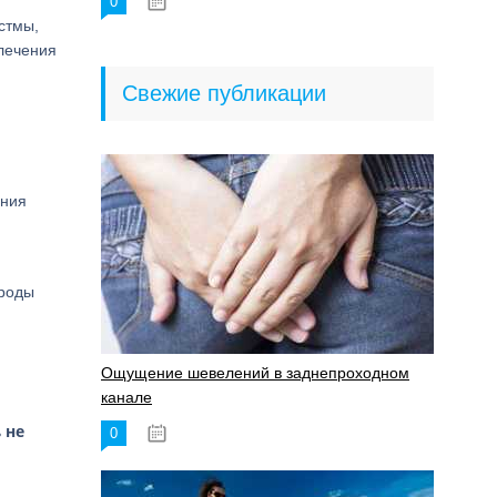
0
18.06.2023
стмы,
 лечения
Свежие публикации
ания
ироды
Ощущение шевелений в заднепроходном
канале
не
ь
0
17.11.2023