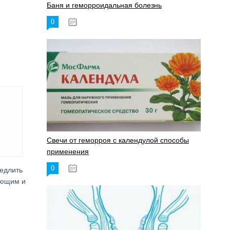
Баня и геморроидальная болезнь
0
17.11.2023
Свечи от геморроя с календулой способы
применения
0
17.11.2023
медлить
ающим и