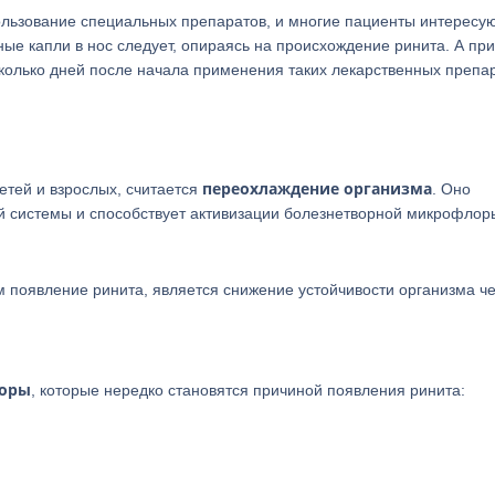
льзование специальных препаратов, и многие пациенты интересую
ные капли в нос следует, опираясь на происхождение ринита. А при
сколько дней после начала применения таких лекарственных препа
переохлаждение организма
тей и взрослых, считается
. Оно
й системы и способствует активизации болезнетворной микрофлор
оявление ринита, является снижение устойчивости организма ч
торы
, которые нередко становятся причиной появления ринита: