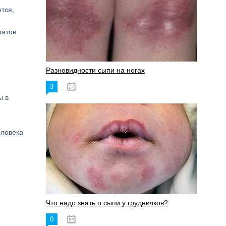
тся,
ратов
Разновидности сыпи на ногах
3
17.06.2023
ы в
еловека
Что надо знать о сыпи у грудничков?
0
15.06.2023