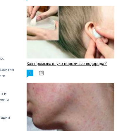
ых.
Как промывать ухо перекисью водорода?
азвития
1
08.03.2023
ого
пп и
сов и
тадии