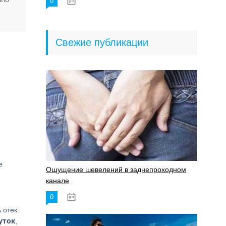
0
18.06.2023
Свежие публикации
е
Ощущение шевелений в заднепроходном
канале
0
17.11.2023
 отек
суток
,