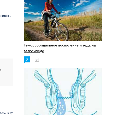
пель:
Геморрроидальное воспаление и езда на
велосипеде
0
17.11.2023
ь
скольку