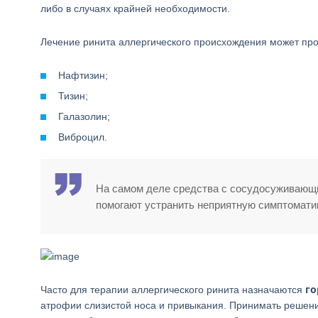
либо в случаях крайней необходимости.
Лечение ринита аллергического происхождения может п
Нафтизин;
Тизин;
Галазолин;
Виброцил.
На самом деле средства с сосудосуживающ
помогают устранить неприятную симптоматик
го
Часто для терапии аллергического ринита назначаются
атрофии слизистой носа и привыкания. Принимать решение