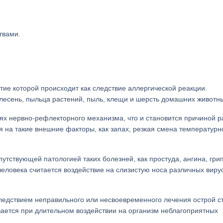
твами.
тие которой происходит как следствие аллергической реакции.
есень, пыльца растений, пыль, клещи и шерсть домашних животн
х нервно-рефлекторного механизма, что и становится причиной р
я на такие внешние факторы, как запах, резкая смена температурн
путствующей патологией таких болезней, как простуда, ангина, гри
еловека считается воздействие на слизистую носа различных виру
едствием неправильного или несвоевременного лечения острой с
ивается при длительном воздействии на организм неблагоприятных