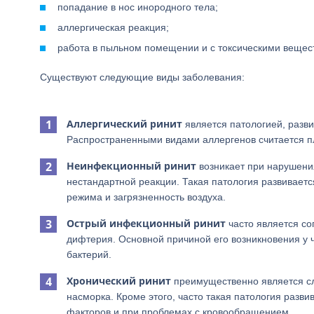
попадание в нос инородного тела;
аллергическая реакция;
работа в пыльном помещении и с токсическими вещес
Существуют следующие виды заболевания:
Аллергический ринит
является патологией, разви
Распространенными видами аллергенов считается пл
Неинфекционный ринит
возникает при нарушения
нестандартной реакции. Такая патология развиваетс
режима и загрязненность воздуха.
Острый инфекционный ринит
часто является со
дифтерия. Основной причиной его возникновения у ч
бактерий.
Хронический ринит
преимущественно является сл
насморка. Кроме этого, часто такая патология разв
факторов и при проблемах с кровообращением.