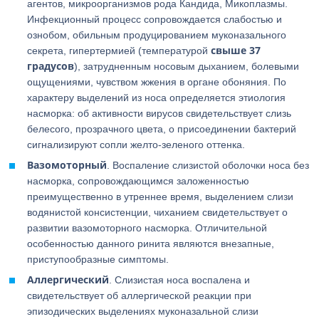
агентов, микроорганизмов рода Кандида, Микоплазмы.
Инфекционный процесс сопровождается слабостью и
ознобом, обильным продуцированием муконазального
свыше 37
секрета, гипертермией (температурой
градусов
), затрудненным носовым дыханием, болевыми
ощущениями, чувством жжения в органе обоняния. По
характеру выделений из носа определяется этиология
насморка: об активности вирусов свидетельствует слизь
белесого, прозрачного цвета, о присоединении бактерий
сигнализируют сопли желто-зеленого оттенка.
Вазомоторный
. Воспаление слизистой оболочки носа без
насморка, сопровождающимся заложенностью
преимущественно в утреннее время, выделением слизи
водянистой консистенции, чиханием свидетельствует о
развитии вазомоторного насморка. Отличительной
особенностью данного ринита являются внезапные,
приступообразные симптомы.
Аллергический
. Слизистая носа воспалена и
свидетельствует об аллергической реакции при
эпизодических выделениях муконазальной слизи