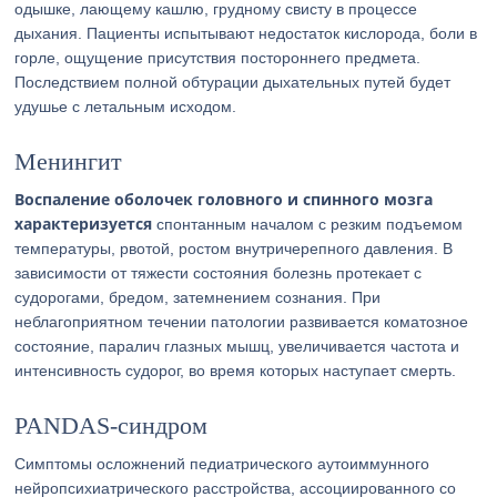
одышке, лающему кашлю, грудному свисту в процессе
дыхания. Пациенты испытывают недостаток кислорода, боли в
горле, ощущение присутствия постороннего предмета.
Последствием полной обтурации дыхательных путей будет
удушье с летальным исходом.
Менингит
Воспаление оболочек головного и спинного мозга
характеризуется
спонтанным началом с резким подъемом
температуры, рвотой, ростом внутричерепного давления. В
зависимости от тяжести состояния болезнь протекает с
судорогами, бредом, затемнением сознания. При
неблагоприятном течении патологии развивается коматозное
состояние, паралич глазных мышц, увеличивается частота и
интенсивность судорог, во время которых наступает смерть.
PANDAS-синдром
Симптомы осложнений педиатрического аутоиммунного
нейропсихиатрического расстройства, ассоциированного со