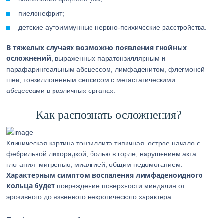
пиелонефрит;
детские аутоиммунные нервно-психические расстройства.
В тяжелых случаях возможно появления гнойных
осложнений
, выраженных паратонзиллярным и
парафарингеальным абсцессом, лимфаденитом, флегмоной
шеи, тонзиллогенным сепсисом с метастатическими
абсцессами в различных органах.
Как распознать осложнения?
Клиническая картина тонзиллита типичная: острое начало с
фебрильной лихорадкой, болью в горле, нарушением акта
глотания, мигренью, миалгией, общим недомоганием.
Характерным симптом воспаления лимфаденоидного
кольца будет
повреждение поверхности миндалин от
эрозивного до язвенного некротического характера.