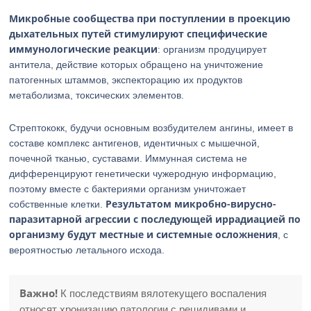
Микробные сообщества при поступлении в проекцию
дыхательных путей стимулируют специфические
иммунологические реакции
: организм продуцирует
антитела, действие которых обращено на уничтожение
патогенных штаммов, экспекторацию их продуктов
метаболизма, токсических элементов.
Стрептококк, будучи основным возбудителем ангины, имеет в
составе комплекс антигенов, идентичных с мышечной,
почечной тканью, суставами. Иммунная система не
дифференцируют генетически чужеродную информацию,
поэтому вместе с бактериями организм уничтожает
Результатом микробно-вирусно-
собственные клетки.
паразитарной агрессии с последующей иррадиацией по
организму будут местные и системные осложнения
, с
вероятностью летального исхода.
Важно!
К последствиям вялотекущего воспаления
относят хронизацию патологии с рецидивами и