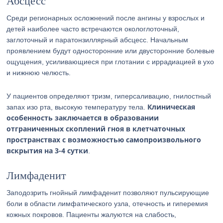
Абсцесс
Среди регионарных осложнений после ангины у взрослых и
детей наиболее часто встречаются окологлоточный,
заглоточный и паратонзиллярный абсцесс. Начальным
проявлением будут односторонние или двусторонние болевые
ощущения, усиливающиеся при глотании с иррадиацией в ухо
и нижнюю челюсть.
У пациентов определяют тризм, гиперсаливацию, гнилостный
Клиническая
запах изо рта, высокую температуру тела.
особенность заключается в образовании
отграниченных скоплений гноя в клетчаточных
пространствах с возможностью самопроизвольного
вскрытия на 3-4 сутки
.
Лимфаденит
Заподозрить гнойный лимфаденит позволяют пульсирующие
боли в области лимфатического узла, отечность и гиперемия
кожных покровов. Пациенты жалуются на слабость,