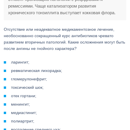
ремиссиями. Чаще катализатором развития
хронического тонзиллита выступает кокковая флора.
Отсутствие или неадекватное медикаментозное лечение,
необоснованно сокращенный курс антибиотиков чревато
развитием вторичных патологий. Какие осложнения могут быть
после ангины не гнойного характера?
ларингит;
ревматическая лихорадка;
гломерулонефрит;
токсический шок;
отек гортани;
менингит;
медиастинит;
полиартрит;
воспаление среднего уха;