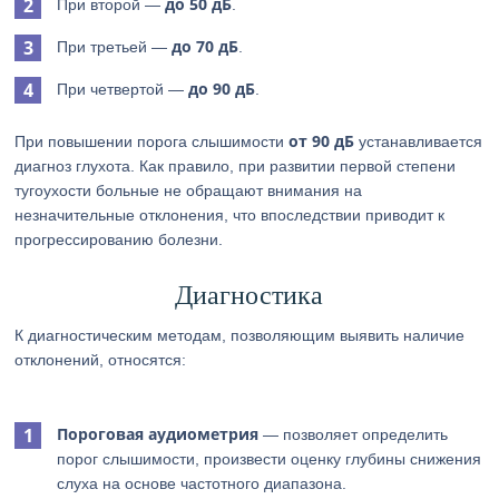
до 50 дБ
При второй —
.
до 70 дБ
При третьей —
.
до 90 дБ
При четвертой —
.
от 90 дБ
При повышении порога слышимости
устанавливается
диагноз глухота. Как правило, при развитии первой степени
тугоухости больные не обращают внимания на
незначительные отклонения, что впоследствии приводит к
прогрессированию болезни.
Диагностика
К диагностическим методам, позволяющим выявить наличие
отклонений, относятся:
Пороговая аудиометрия
— позволяет определить
порог слышимости, произвести оценку глубины снижения
слуха на основе частотного диапазона.