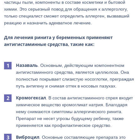
частицы пыли, компоненты в составе косметики и бытовой
химии. Это серьезный повод для обращения к аллергологу,
только специалист сможет определить аллерген, вызвавший
реакцию и назначить адекватное лечение.
Для лечения ринита у беременных применяют
антигистаминные средства, такие как:
Назаваль
. Основным, действующим компонентном
антигистаминного средства, является целлюлоза. Она
полностью покрывает слизистую носоглотки, преграждая
путь антигену и снимая оттек в носовых пазухах.
Кромогексал
.
В состав антигистаминного спрея входит
химическое вещество кромогликат натрия. Благодаря
нему снимаются симптомы аллергического ринита.
Препарат не несет угрозы будущему ребенку, также
применяется как профилактическое средство.
Виброцил
.
Основные составляющие препарата это