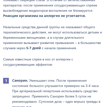
понижают секрецию слизи. В отличие от антигистаминных
препаратов, после применения сосудосуживающих спреев
высвобождение медиаторов воспаления не блокируется.
Реакция организма на аллерген не угнетается.
Назальные средства данной группы не оказывают общего
терапевтического действия, не могут использоваться детьми и
беременными женщинами, а в случае длительного
применения вызывают развитие привыкания – в большинстве
5-7 дней
случаев через
с начала применения.
Самые известные спреи в нос от аллергии с
сосудосуживающим эффектом:
Санорин.
Уменьшает отек. После применения
состояние больного улучшается примерно на 3-4 часа.
При артериальной гипертонии использовать средство
запрещено. Применять Санорин более 5 суток не
рекомендовано. Суточная доза – один впрыск трижды в
течение дня.