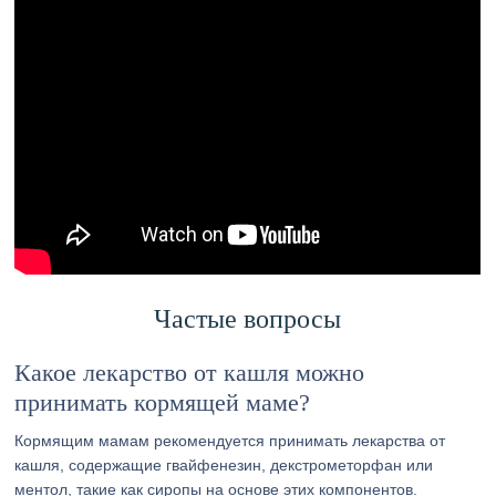
Частые вопросы
Какое лекарство от кашля можно
принимать кормящей маме?
Кормящим мамам рекомендуется принимать лекарства от
кашля, содержащие гвайфенезин, декстрометорфан или
ментол, такие как сиропы на основе этих компонентов.