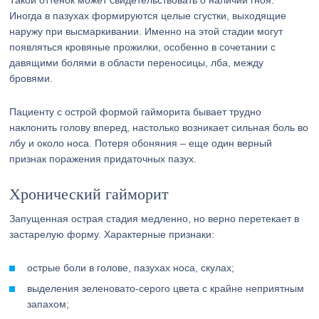
Такой оттенок может свидетельствовать о наличии гноя.
Иногда в пазухах формируются целые сгустки, выходящие
наружу при высмаркивании. Именно на этой стадии могут
появляться кровяные прожилки, особенно в сочетании с
давящими болями в области переносицы, лба, между
бровями.
Пациенту с острой формой гайморита бывает трудно
наклонить голову вперед, настолько возникает сильная боль во
лбу и около носа. Потеря обоняния – еще один верный
признак поражения придаточных пазух.
Хронический гайморит
Запущенная острая стадия медленно, но верно перетекает в
застарелую форму. Характерные признаки:
острые боли в голове, пазухах носа, скулах;
выделения зеленовато-серого цвета с крайне неприятным
запахом;