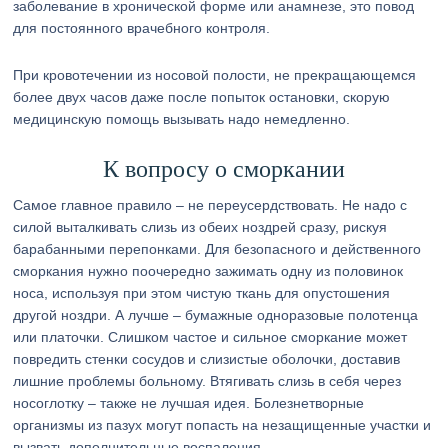
заболевание в хронической форме или анамнезе, это повод
для постоянного врачебного контроля.
При кровотечении из носовой полости, не прекращающемся
более двух часов даже после попыток остановки, скорую
медицинскую помощь вызывать надо немедленно.
К вопросу о сморкании
Самое главное правило – не переусердствовать. Не надо с
силой выталкивать слизь из обеих ноздрей сразу, рискуя
барабанными перепонками. Для безопасного и действенного
сморкания нужно поочередно зажимать одну из половинок
носа, используя при этом чистую ткань для опустошения
другой ноздри. А лучше – бумажные одноразовые полотенца
или платочки. Слишком частое и сильное сморкание может
повредить стенки сосудов и слизистые оболочки, доставив
лишние проблемы больному. Втягивать слизь в себя через
носоглотку – также не лучшая идея. Болезнетворные
организмы из пазух могут попасть на незащищенные участки и
вызвать дополнительные воспаления.