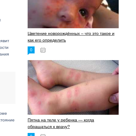
х
Цветение новорождённых – что это такое и
как его определить
ыявит
ости
0
19.06.2023
нания
роме
стояние
Пятна на теле у ребенка — когда
обращаться к врачу?