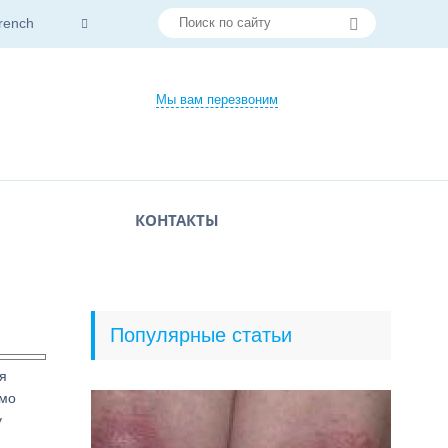
rench
Мы вам перезвоним
КОНТАКТЫ
Популярные статьи
я
имо
у