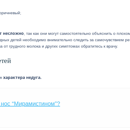
оричневый;
ет несложно
, так как они могут самостоятельно объяснить о плохо
удных детей необходимо внимательно следить за самочувствием ре
а от грудного молока и других симптомах обратитесь к врачу.
етей
характера недуга.
ия
 нос “Мирамистином”?