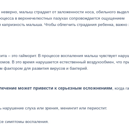
 неверно, малыш страдает от заложенности носа, обильного выде
процесса в верхнечелюстных пазухах сопровождается ощущением
и капризность малыша. Чтобы облегчить страдания ребенка, важно 
та – это гайморит. В процессе воспаления малыш чувствует нару
омов. В это время нарушается естественный воздухообмен, что пр
м фактором для развития вирусов и бактерий.
 лечение может привести к серьезным осложнениям
, когда 
ь нарушение слуха или зрения, менингит или периостит.
все симптомы воспаления.