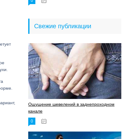
0
18.06.2023
Свежие публикации
етует
ое
ухи.
та
форме.
ариант,
Ощущение шевелений в заднепроходном
канале
0
17.11.2023