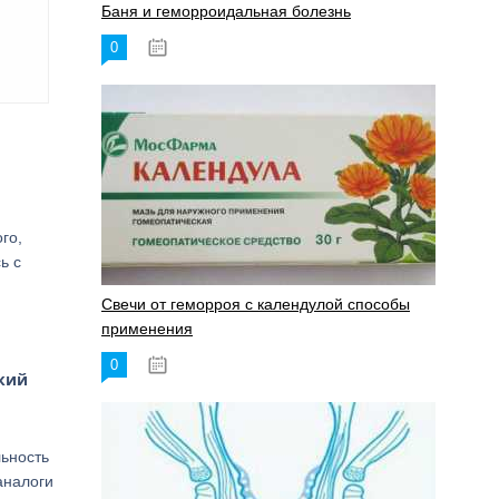
Баня и геморроидальная болезнь
0
17.11.2023
го,
ь с
Свечи от геморроя с календулой способы
применения
0
17.11.2023
кий
льность
аналоги