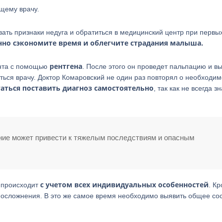
ащему врачу.
вать признаки недуга и обратиться в медицинский центр при первы
нно сэкономите время и облегчите страдания малыша.
рентгена
ента с помощью
. После этого он проведет пальпацию и в
ться врачу. Доктор Комаровский не один раз повторял о необходим
таться поставить диагноз самостоятельно
, так как не всегда з
ание может привести к тяжелым последствиям и опасным
с учетом всех индивидуальных особенностей
й происходит
. К
ь осложнения. В это же самое время необходимо выявить общее со