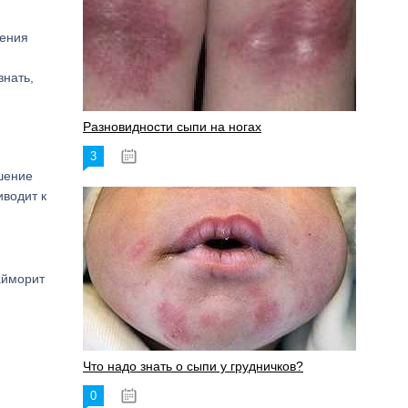
ления
знать,
Разновидности сыпи на ногах
3
17.06.2023
шение
иводит к
гайморит
Что надо знать о сыпи у грудничков?
0
15.06.2023