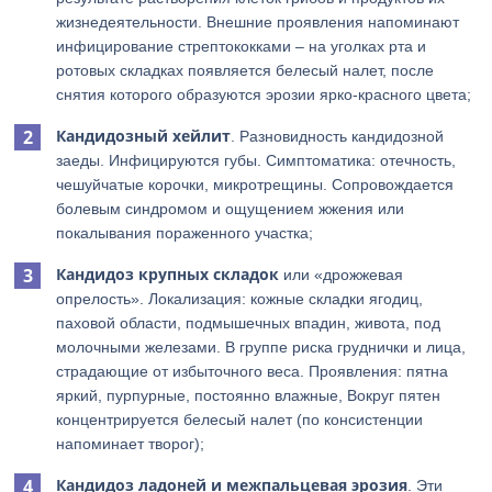
жизнедеятельности. Внешние проявления напоминают
инфицирование стрептококками – на уголках рта и
ротовых складках появляется белесый налет, после
снятия которого образуются эрозии ярко-красного цвета;
Кандидозный хейлит
. Разновидность кандидозной
заеды. Инфицируются губы. Симптоматика: отечность,
чешуйчатые корочки, микротрещины. Сопровождается
болевым синдромом и ощущением жжения или
покалывания пораженного участка;
Кандидоз крупных складок
или «дрожжевая
опрелость». Локализация: кожные складки ягодиц,
паховой области, подмышечных впадин, живота, под
молочными железами. В группе риска груднички и лица,
страдающие от избыточного веса. Проявления: пятна
яркий, пурпурные, постоянно влажные, Вокруг пятен
концентрируется белесый налет (по консистенции
напоминает творог);
Кандидоз ладоней и межпальцевая эрозия
. Эти