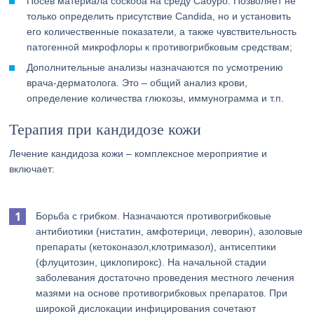
Посев материала соскоба на среду Сабуро. Позволяет не
только определить присутствие Candida, но и установить
его количественные показатели, а также чувствительность
патогенной микрофлоры к противогрибковым средствам;
Дополнительные анализы назначаются по усмотрению
врача-дерматолога. Это – общий анализ крови,
определение количества глюкозы, иммунограмма и т.п.
Терапия при кандидозе кожи
Лечение кандидоза кожи – комплексное мероприятие и
включает:
Борьба с грибком. Назначаются противогрибковые
антибиотики (нистатин, амфотерици, леворин), азоловые
препараты (кетоконазол,клотримазол), антисептики
(флуцитозин, циклопирокс). На начальной стадии
заболевания достаточно проведения местного лечения
мазями на основе противогрибковых препаратов. При
широкой дислокации инфицирования сочетают