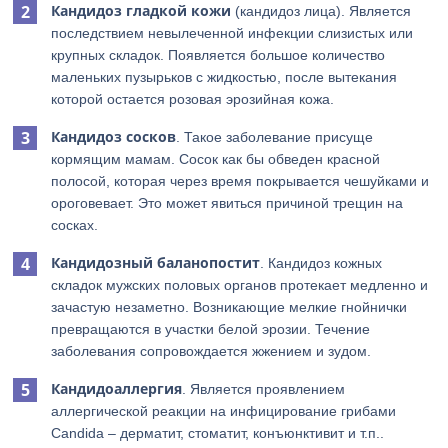
Кандидоз гладкой кожи
(кандидоз лица). Является
последствием невылеченной инфекции слизистых или
крупных складок. Появляется большое количество
маленьких пузырьков с жидкостью, после вытекания
которой остается розовая эрозийная кожа.
Кандидоз сосков
. Такое заболевание присуще
кормящим мамам. Сосок как бы обведен красной
полосой, которая через время покрывается чешуйками и
ороговевает. Это может явиться причиной трещин на
сосках.
Кандидозный баланопостит
. Кандидоз кожных
складок мужских половых органов протекает медленно и
зачастую незаметно. Возникающие мелкие гнойнички
превращаются в участки белой эрозии. Течение
заболевания сопровождается жжением и зудом.
Кандидоаллергия
. Является проявлением
аллергической реакции на инфицирование грибами
Candida – дерматит, стоматит, конъюнктивит и т.п..