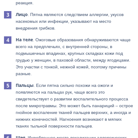
реакция.
Лицо
. Пятна являются следствием аллергии, укусов
насекомых или инфекции, указывают на место
внедрения грибков.
На теле
. Ожоговые образования обнаруживаются чаще
всего на предплечьях, с внутренней стороны, в
подмышечных впадинах, крупных складках кожи под
грудью у женщин, в паховой области, между ягодицами.
Это участки с тонкой, нежной кожей, поэтому причины
разные.
Пальцы
. Если пятна сильно похожи на ожоги и
появляются на пальцах рук, чаще всего это
свидетельствует о развитии воспалительного процесса
после микротравмы. Это может быть панариций – острое
гнойное воспаление тканей пальцев верхних, а иногда и
нижних конечностей. Нагноения возникают в мягких
тканях тыльной поверхности пальцев.
Шея
. Излюбленное место локализации аллергических