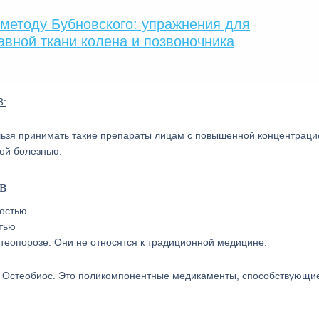
 методу Бубновского: упражнения для
авной ткани колена и позвоночника
3:
ельзя принимать такие препараты лицам с повышенной концентраци
ой болезнью.
в
тью
теопорозе. Они не относятся к традиционной медицине.
и Остеобиос. Это поликомпонентные медикаменты, способствующи