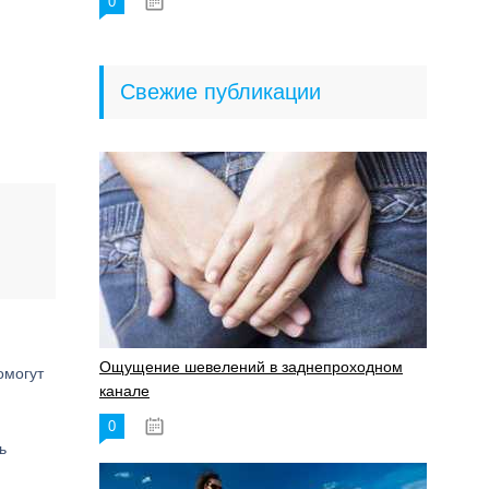
0
18.06.2023
Свежие публикации
Ощущение шевелений в заднепроходном
омогут
канале
0
17.11.2023
ь