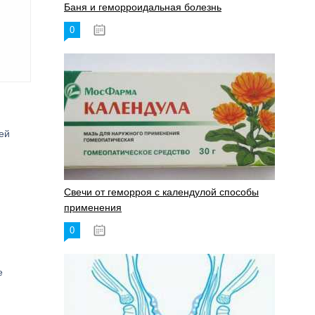
Баня и геморроидальная болезнь
0
17.11.2023
ей
Свечи от геморроя с календулой способы
применения
0
17.11.2023
е