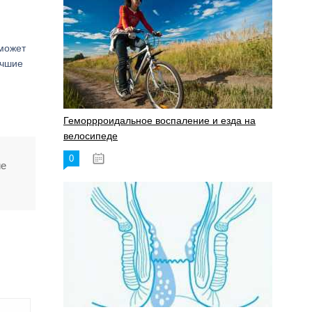
 может
учшие
Геморрроидальное воспаление и езда на
велосипеде
0
17.11.2023
ие