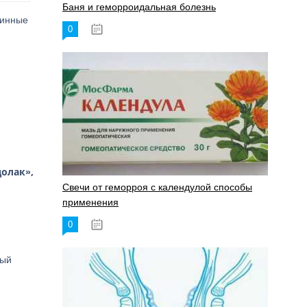
Баня и геморроидальная болезнь
минные
0
17.11.2023
олак»,
Свечи от геморроя с календулой способы
применения
0
17.11.2023
рый