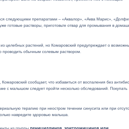
ться следующими препаратами – «Аквалор», «Аква Марис», «Долфи
уже готовые растворы, приготовьте отвар для промывания в домаш
ы из целебных растений, но Комаровский предупреждает о возможн
го проводить обычным солевым раствором.
, Комаровский сообщает, что избавиться от воспаления без антиби
ме с малышом следует пройти несколько обследований. Покупать
териальную терапию при неостром течении синусита или при отсут
олько навредите здоровью малыша.
пенициллинов, эритромицинов или
енты из группы