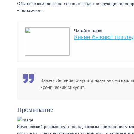
Обычно в комплексное лечение входят следующие препар
«Галазолин».
Читайте также:
Какие бывают послед
Важно! Лечение синусита назальными каплям
хронический синусит.
Промывание
Комаровский рекомендует перед каждым применением ка
крохотный, для освобождения от слизи воспользуйтесь ас