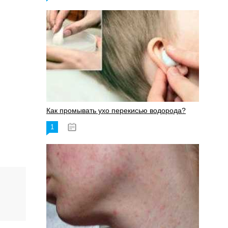
Как промывать ухо перекисью водорода?
1
08.03.2023