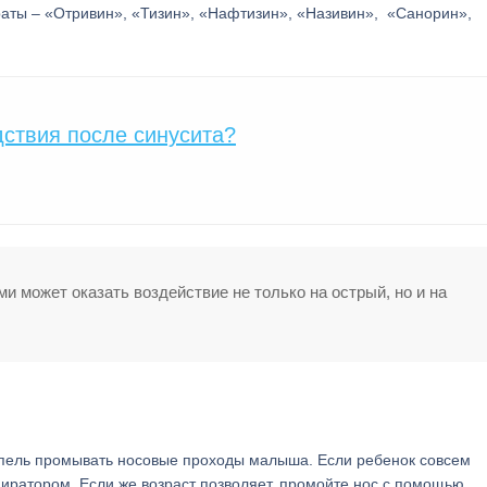
аты – «Отривин», «Тизин», «Нафтизин», «Називин», «Санорин»,
ствия после синусита?
и может оказать воздействие не только на острый, но и на
пель промывать носовые проходы малыша. Если ребенок совсем
пиратором. Если же возраст позволяет, промойте нос с помощью