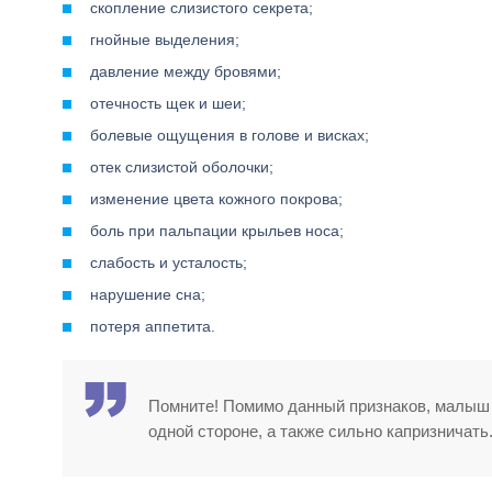
скопление слизистого секрета;
гнойные выделения;
давление между бровями;
отечность щек и шеи;
болевые ощущения в голове и висках;
отек слизистой оболочки;
изменение цвета кожного покрова;
боль при пальпации крыльев носа;
слабость и усталость;
нарушение сна;
потеря аппетита.
Помните! Помимо данный признаков, малыш м
одной стороне, а также сильно капризничать