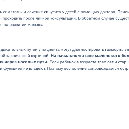
ь симптомы и лечение синусита у детей с помощью доктора. Прие
проходить после личной консультации. В обратном случае сущест
ся на развитии малыша.
хательных путей у пациента могут диагностировать гайморит, э
На начальном этапе маленького бо
ной клинической картиной.
я через носовые пути.
Если ребенок в возрасте трех лет и старш
й функцией не владеют. Поэтому воспаление сопровождается ост