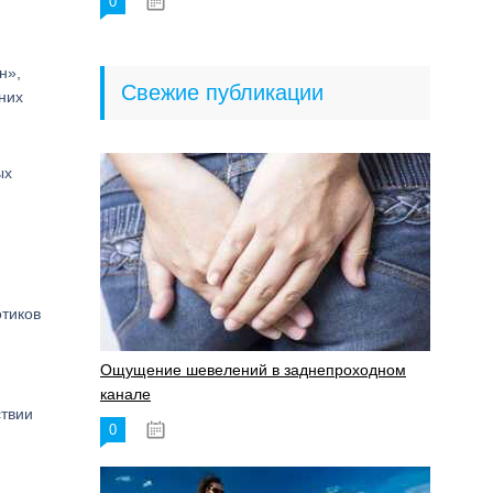
0
18.06.2023
н»,
Свежие публикации
них
ых
отиков
Ощущение шевелений в заднепроходном
канале
ствии
0
17.11.2023