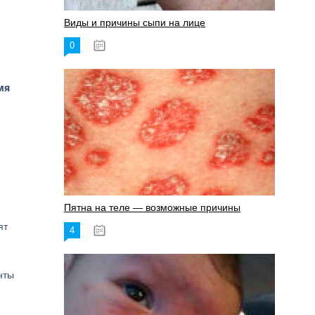
Виды и причины сыпи на лице
0
17.06.2023
мя
Пятна на теле — возможные причины
ят
4
18.06.2023
нты