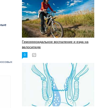
ные
Геморрроидальное воспаление и езда на
велосипеде
0
17.11.2023
 носовых