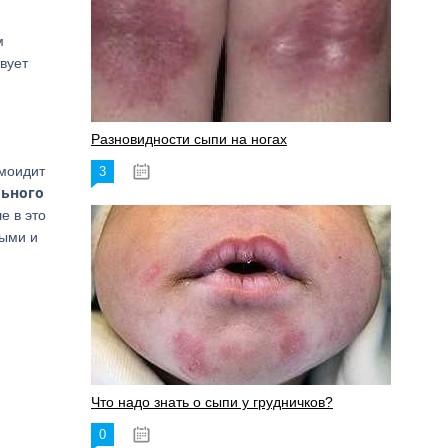
м
вует
Разновидности сыпи на ногах
тмоидит
3
17.06.2023
льного
е в это
рыми и
Что надо знать о сыпи у грудничков?
0
15.06.2023