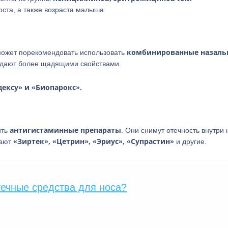
оста, а также возраста малыша.
комбинированные назаль
может порекомендовать использовать
ладают более щадящими свойствами.
ексу» и «Биопарокс».
антигистаминные препараты
ить
. Они снимут отечность внутри
«Зиртек», «Цетрин», «Эриус», «Супрастин»
чают
и другие.
течные средства для носа?