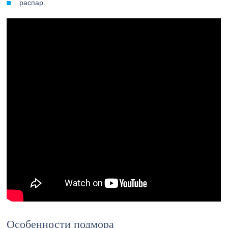
распар.
Особенности подмора