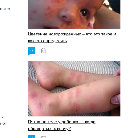
можно
Цветение новорождённых – что это такое и
как его определить
0
19.06.2023
ть
Пятна на теле у ребенка — когда
я от
обращаться к врачу?