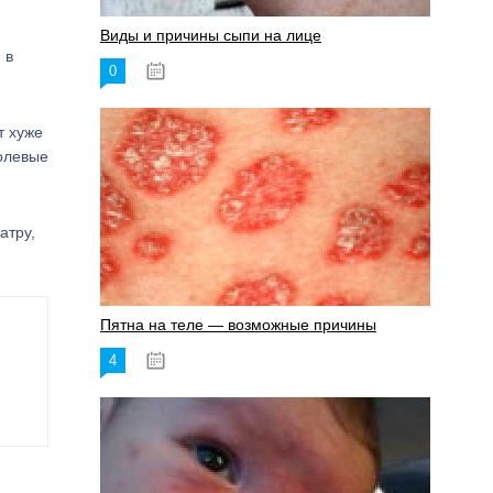
Виды и причины сыпи на лице
 в
0
17.06.2023
т хуже
болевые
атру,
Пятна на теле — возможные причины
4
18.06.2023