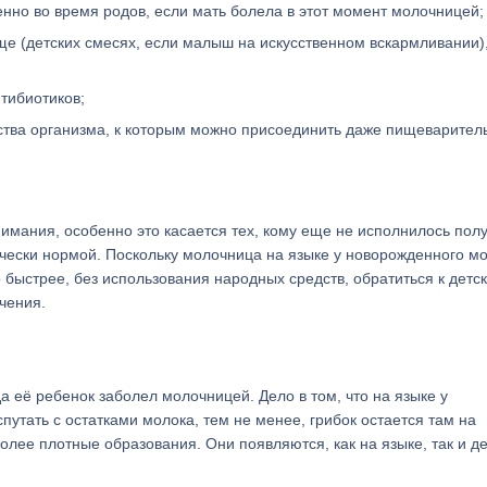
но во время родов, если мать болела в этот момент молочницей;
ще (детских смесях, если малыш на искусственном вскармливании), 
тибиотиков;
тва организма, к которым можно присоединить даже пищеварител
имания, особенно это касается тех, кому еще не исполнилось полу
тически нормой. Поскольку молочница на языке у новорожденного м
 быстрее, без использования народных средств, обратиться к детс
чения.
 её ребенок заболел молочницей. Дело в том, что на языке у
путать с остатками молока, тем не менее, грибок остается там на
олее плотные образования. Они появляются, как на языке, так и д