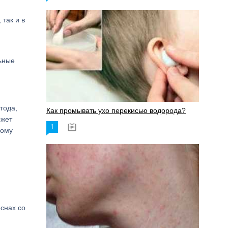
так и в
ьные
года,
Как промывать ухо перекисью водорода?
ожет
1
08.03.2023
кому
еснах со