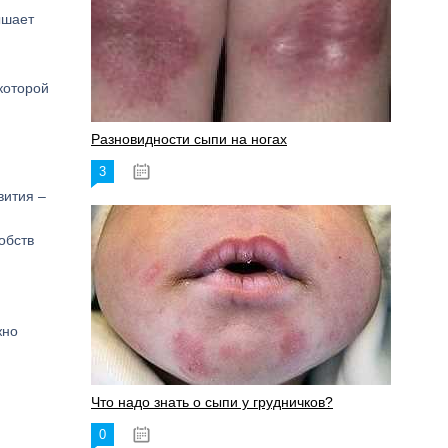
ышает
которой
Разновидности сыпи на ногах
3
17.06.2023
вития –
обств
жно
Что надо знать о сыпи у грудничков?
0
15.06.2023