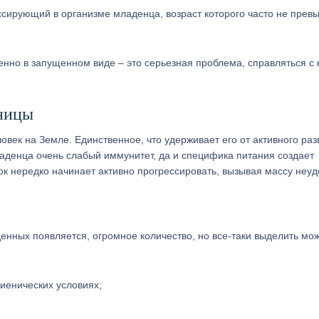
ессирующий в организме младенца, возраст которого часто не прев
бенно в запущенном виде – это серьезная проблема, справляться с 
ницы
овек на Земле. Единственное, что удерживает его от активного раз
ладенца очень слабый иммунитет, да и специфика питания создает
ок нередко начинает активно прогрессировать, вызывая массу неуд
енных появляется, огромное количество, но все-таки выделить мо
иенических условиях;