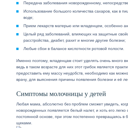
Передача заболевания новорожденному, непосредствен
Использование большого количества сахаров, как в пи
воде;
Прием лекарств матерью или младенцем, особенно ан
Целый ряд заболеваний, влияющих на защитные свойс
расстройства, диабет, рахит и многие другие болезни;
Любые сбои в балансе кислотности ротовой полости.
Именно поэтому, младенцам стоит уделять очень много вн
ведь в таком возрасте для них этот грибок является прак
предоставить ему массу неудобств, необходимо как можно
врачу, для выяснения причины появления болезни и её ле
Симптомы молочницы у детей
Любая мама, абсолютно без проблем сможет увидеть, когда
новорожденных появляется белый налет, и хоть его легко с
постоянной основе, при этом постепенно превращаясь в б
щеками.