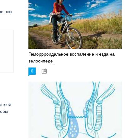
е, как
Геморрроидальное воспаление и езда на
велосипеде
0
17.11.2023
теплой
тобы