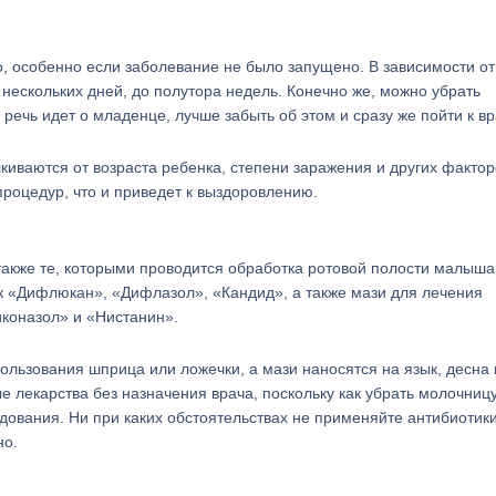
, особенно если заболевание не было запущено. В зависимости от
 нескольких дней, до полутора недель. Конечно же, можно убрать
речь идет о младенце, лучше забыть об этом и сразу же пойти к вр
лкиваются от возраста ребенка, степени заражения и других фактор
роцедур, что и приведет к выздоровлению.
также те, которыми проводится обработка ротовой полости малыша
ак «Дифлюкан», «Дифлазол», «Кандид», а также мази для лечения
коназол» и «Нистанин».
ользования шприца или ложечки, а мази наносятся на язык, десна 
 лекарства без назначения врача, поскольку как убрать молочницу
ования. Ни при каких обстоятельствах не применяйте антибиотики
но.