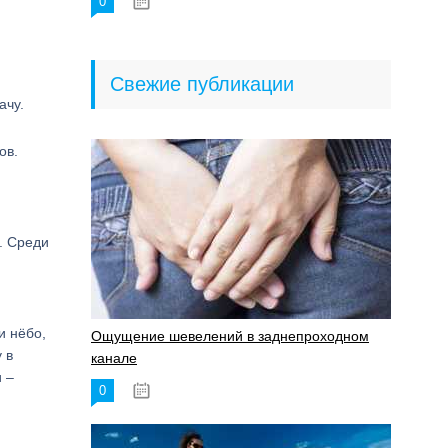
0
18.06.2023
Свежие публикации
ачу.
ов.
. Среди
и нёбо,
Ощущение шевелений в заднепроходном
 в
канале
 –
0
17.11.2023