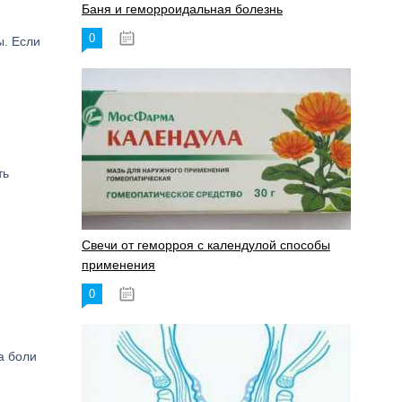
Баня и геморроидальная болезнь
0
17.11.2023
ы. Если
ть
Свечи от геморроя с календулой способы
применения
0
17.11.2023
а боли