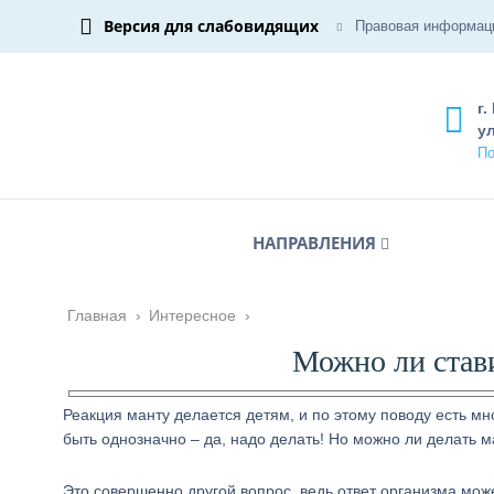
Версия для слабовидящих
Правовая информац
г.
ул
По
НАПРАВЛЕНИЯ
Главная
›
Интересное
›
Можно ли став
Реакция манту делается детям, и по этому поводу есть мн
быть однозначно – да, надо делать! Но можно ли делать 
Это совершенно другой вопрос, ведь ответ организма мож