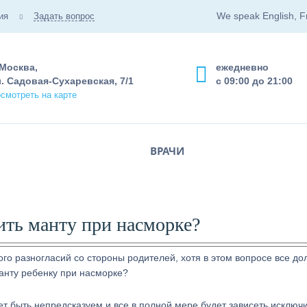
We speak English, F
ия
Задать вопрос
 Москва,
ежедневно
. Садовая-Сухаревская, 7/1
с 09:00 до 21:00
смотреть на карте
ВРАЧИ
ить манту при насморке?
ого разногласий со стороны родителей, хотя в этом вопросе все до
манту ребенку при насморке?
ет быть непредсказуем и все в полной мере будет зависеть исключ