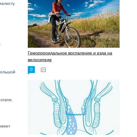
иалисту.
а
Геморрроидальное воспаление и езда на
велосипеде
0
17.11.2023
 большой
этапе.
имеет