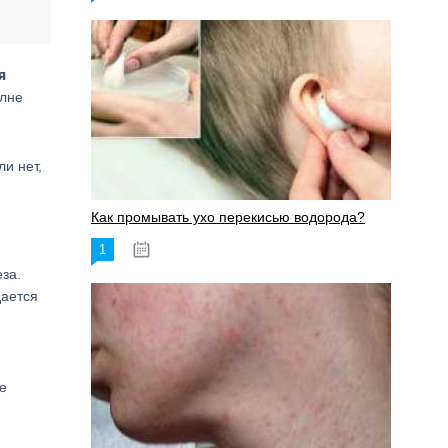
я
олне
ли нет,
Как промывать ухо перекисью водорода?
1
08.03.2023
за.
дается
е