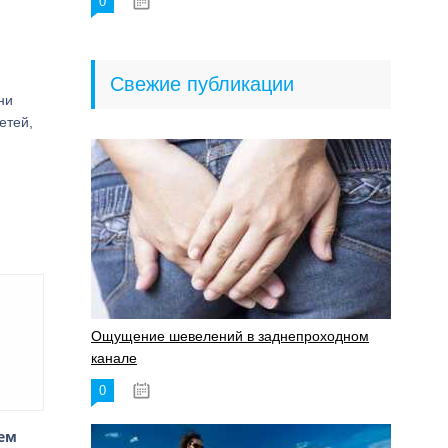
0
18.06.2023
Свежие публикации
ни
етей,
Ощущение шевелений в заднепроходном
канале
0
17.11.2023
ием