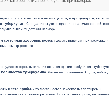
вивки, категорически запрещено делать при насморке.
это является не вакциной, а процедурой, котора
 ведь по сути
го туберкулин
. Специалисты утверждают, что наличие соплей, вп
 лучше вылечить детский насморк.
 и состояния здоровья
, поэтому делать прививку при насморке и
лный осмотр ребенка.
ю, удается оценить наличие антител против возбудителя туберкуле
о количества туберкулина
. Далее на протяжении 3 суток, наблю
вать место пробы.
Это место нельзя заклеивать пластырем и
е повлияло на итоговый результат. По окончанию срока, заключени