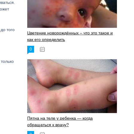
иваться.
может
до того
Цветение новорождённых – что это такое и
как его определить
0
19.06.2023
 только
Пятна на теле у ребенка — когда
обращаться к врачу?