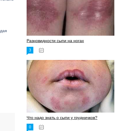
ждая
Разновидности сыпи на ногах
3
17.06.2023
Что надо знать о сыпи у грудничков?
0
15.06.2023