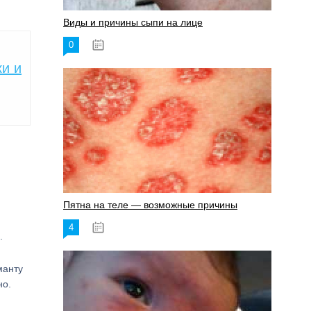
Виды и причины сыпи на лице
0
17.06.2023
и и
Пятна на теле — возможные причины
4
18.06.2023
.
манту
но.