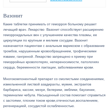
Вазонит
Какие таблетки принимать от геморроя больному решает
лечащий врач. Лекарство Вазонит способствует расширению
геморроидальных вен с улучшением качества плазмы, ее
циркуляции по крупным и мелким сосудам. Вазонит
назначается пациентам с анальным варикозом с образование
тромбов, нарушенным кровообращением, трофическими
язвами, гангреной. Лекарство запрещено к приему при
геморройных кровопотерях, непереносимости, патологиях
сердца, беременности лактации, заболеваниями крови.
Многокомпонентный препарат со смолистыми соединениями,
измельченной листвой азадирахты, мумие, экстрактов
барбариса, кассии, мезуи, белерики, эмблики, баухинии,
терминалии чебула. Насыщенный состав помогает справиться
с застоями, плохим током крови,отечностью,воспалением,
регенерацией, сосудистой ослабленностью.