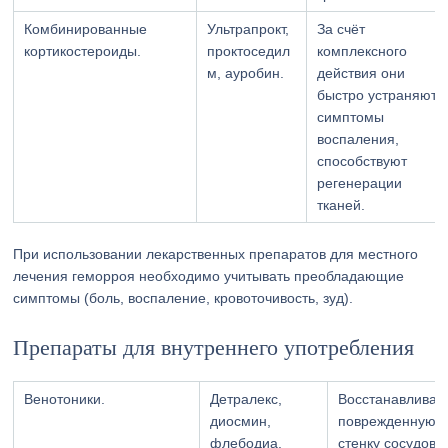
Комбинированные
Ультрапрокт,
За счёт
кортикостероиды.
проктоседил
комплексного
м, ауробин.
действия они
быстро устраняют
симптомы
воспаления,
способствуют
регенерации
тканей.
При использовании лекарственных препаратов для местного
лечения геморроя необходимо учитывать преобладающие
симптомы (боль, воспаление, кровоточивость, зуд).
Препараты для внутреннего употребления
Венотоники.
Детралекс,
Восстанавливаю
диосмин,
поврежденную
флебодиа.
стенку сосудов.