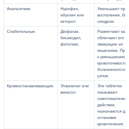
Анальгетики.
Нурофен,
Уменьшают при
ибуклин или
воспаления, бо
кеторол.
синдром.
Слабительные.
Дюфалак,
Размягчают кал,
бисакодил,
облегчают его
фитолакс.
эвакуацию из
кишечника. При
к уменьшению
кровоточивости 
болезненности
узлов.
Кровеостанавливающие.
Этамзилат или
Эти таблетки
викасол.
оказывают
симптоматическ
действие,
назначаются до
остановки
кровотечения.