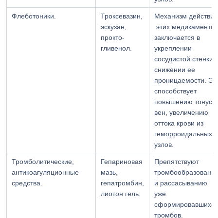
Флеботоники.
Троксевазин,
Механизм действи
эскузан,
этих медикаменто
прокто-
заключается в
гливенол.
укреплении
сосудистой стенки,
снижении ее
проницаемости. Эт
способствует
повышению тонуса
вен, увеличению
оттока крови из
геморроидальных
узлов.
Тромболитические,
Гепариновая
Препятствуют
антикоагуляционные
мазь,
тромбообразовани
средства.
гепатромбин,
и рассасыванию
лиотон гель.
уже
сформировавшихс
тромбов.