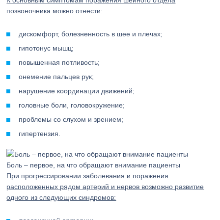
К основным симптомам поражения шейного отдела
позвоночника можно отнести:
дискомфорт, болезненность в шее и плечах;
гипотонус мышц;
повышенная потливость;
онемение пальцев рук;
нарушение координации движений;
головные боли, головокружение;
проблемы со слухом и зрением;
гипертензия.
Боль – первое, на что обращают внимание пациенты
При прогрессировании заболевания и поражения
расположенных рядом артерий и нервов возможно развитие
одного из следующих синдромов: