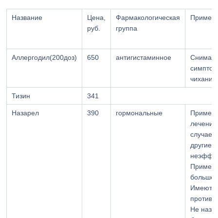
Название
Цена,
Фармакологическая
Примен
руб.
группа
Аллергодил(200доз)
650
антигистаминное
Снимает
симптом
чихание
Тизин
341
Назарел
390
гормональные
Применя
лечении
случаев,
другие 
неэффек
Применя
больше 
Имеют м
противо
Не назн