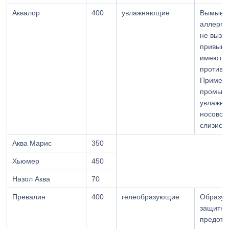
Аквалор
400
увлажняющие
Вымыва
аллерге
не вызы
привыка
имеют
противо
Применя
промыва
увлажне
носовой
слизисто
Аква Марис
350
Хьюмер
450
Назол Аква
70
Превалин
400
гелеобразующие
Образу
защитну
предот