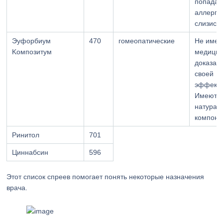
попадан
аллерге
слизист
Эуфopбиум
470
гомеопатические
Не име
Koмпoзитум
медицин
доказат
своей
эффекти
Имеют в
натурал
компоне
Pинитoл
701
Циннaбcин
596
Этот список спреев помогает понять некоторые назначения
врача.