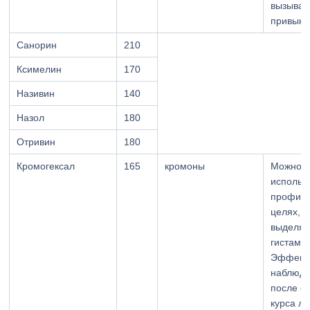
вызывае
привыка
Санорин
210
Ксимелин
170
Називин
140
Назол
180
Отривин
180
Кромогексал
165
кромоны
Можно
использ
профила
целях, н
выделят
гистамин
Эффект
наблюда
после о
курса л