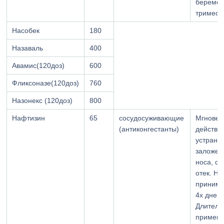
беремен
тримест
Насобек
180
Назаваль
400
Авамис(120доз)
600
Фликсоназе(120доз)
760
Назонекс (120доз)
800
Нафтизин
65
сосудосуживающие
Мгновен
(антикoнгecтaнты)
действи
устране
заложен
носа, с
отек. Не
принима
4х дней.
Длитель
примен