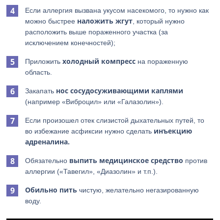
Если аллергия вызвана укусом насекомого, то нужно как
наложить жгут
можно быстрее
, который нужно
расположить выше пораженного участка (за
исключением конечностей);
холодный компресс
Приложить
на пораженную
область.
нос сосудосуживающими каплями
Закапать
(например «Виброцил» или «Галазолин»).
Если произошел отек слизистой дыхательных путей, то
инъекцию
во избежание асфиксии нужно сделать
адреналина.
выпить медицинское средство
Обязательно
против
аллергии («Тавегил», «Диазолин» и т.п.).
Обильно пить
чистую, желательно негазированную
воду.