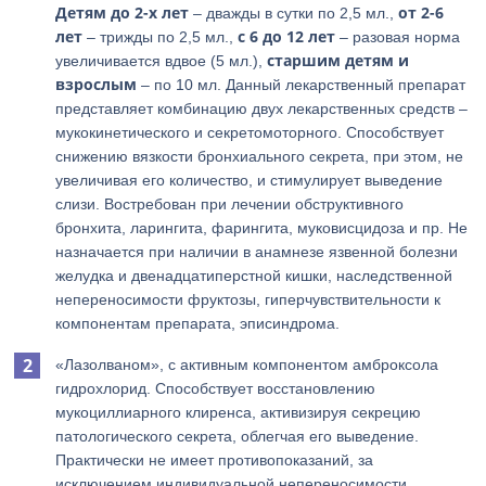
Детям до 2-х лет
от 2-6
– дважды в сутки по 2,5 мл.,
лет
с 6 до 12 лет
– трижды по 2,5 мл.,
– разовая норма
старшим детям и
увеличивается вдвое (5 мл.),
взрослым
– по 10 мл. Данный лекарственный препарат
представляет комбинацию двух лекарственных средств –
мукокинетического и секретомоторного. Способствует
снижению вязкости бронхиального секрета, при этом, не
увеличивая его количество, и стимулирует выведение
слизи. Востребован при лечении обструктивного
бронхита, ларингита, фарингита, муковисцидоза и пр. Не
назначается при наличии в анамнезе язвенной болезни
желудка и двенадцатиперстной кишки, наследственной
непереносимости фруктозы, гиперчувствительности к
компонентам препарата, эписиндрома.
«Лазолваном», с активным компонентом амброксола
гидрохлорид. Способствует восстановлению
мукоциллиарного клиренса, активизируя секрецию
патологического секрета, облегчая его выведение.
Практически не имеет противопоказаний, за
исключением индивидуальной непереносимости