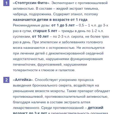
Стоптуссин Фито
«
». Экспекторант с противокашлевой
активностью. В составе – жидкий экстракт тимьяна,
чабреца, подорожника. Содержит этанол, поэтому
назначается детям в возрасте от 1 года
.
от 1 до 5 лет
Рекомендуемые дозы:
– 0,5 – 1 ч.л. до 3-х
старше 5 лет
раз в сутки,
– трижды в день по 1-2 ч.л.
от 10 лет
суспензии,
– по 2-3 ч.л. сиропа, не более трех
раз в день. При эпилепсии и заболеваниях головного
мозга назначаются с осторожностью. Не используется
при лечении детей с декомпенсированной сердечной
недостаточностью, нарушениями функционирования
печени/почек, фруктоземией, нарушениями
толерантности к глюкозе и галактозе.
Алтейка
«
». Способствует ускорению процесса
выведения бронхиального секрета, воздействуя на
уменьшение вязкости мокроты. Также препарат обладает
противокашлевой, противовоспалительной активностью,
благодаря наличию в составе экстракта алтея
детский
лекарственного. Среди противопоказаний –
возраст до 2-х лет
и гиперчувствительность организма