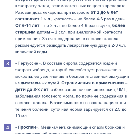
к экстракту алтея, вспомогательных веществ препарата.
от 2 до 6 лет
Разовая доза лекарства при возрасте
составляет
1 ч.л., кратность – не более 4-6 раз в день.
От 6-14 лет
более
– по 2 ч.л. не более 4-6 раз в сутки,
старшим детям
– 1 ст.л. при аналогичной кратности
применения. За счет содержания в составе этанола
рекомендуется разводить лекарственную дозу в 2-3 ч.л.
кипяченой воды.
«Пертуссин». В составе сиропа содержится жидкий
экстракт чабреца, который способствует разжижению
мокроты, ее увеличению и беспрепятственной эвакуации
Ограничения в применении
из дыхательных путей.
–
дети до 3-х лет
, заболевания печени, эпилепсия, ЧМТ,
заболевания головного мозга, по причине содержания в
составе этанола. В зависимости от возраста пациента и
течения болезни, суточная норма варьируется от 2,5 до
10 мл.
Проспан
«
». Медикамент, снимающий спазм бронхов и
стимулирующий отхождение мокроты на основе