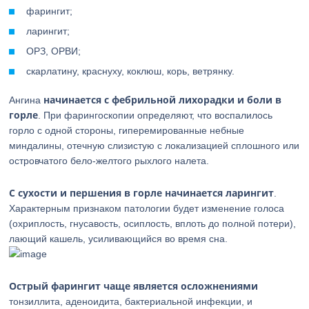
фарингит;
ларингит;
ОРЗ, ОРВИ;
скарлатину, краснуху, коклюш, корь, ветрянку.
начинается с фебрильной лихорадки и боли в
Ангина
горле
. При фарингоскопии определяют, что воспалилось
горло с одной стороны, гиперемированные небные
миндалины, отечную слизистую с локализацией сплошного или
островчатого бело-желтого рыхлого налета.
С сухости и першения в горле начинается ларингит
.
Характерным признаком патологии будет изменение голоса
(охриплость, гнусавость, осиплость, вплоть до полной потери),
лающий кашель, усиливающийся во время сна.
Острый фарингит чаще является осложнениями
тонзиллита, аденоидита, бактериальной инфекции, и