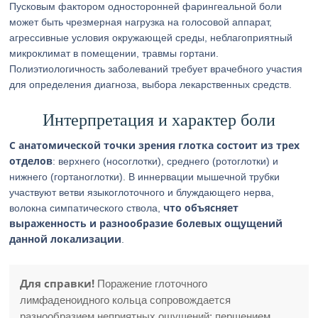
Пусковым фактором односторонней фарингеальной боли
может быть чрезмерная нагрузка на голосовой аппарат,
агрессивные условия окружающей среды, неблагоприятный
микроклимат в помещении, травмы гортани.
Полиэтиологичность заболеваний требует врачебного участия
для определения диагноза, выбора лекарственных средств.
Интерпретация и характер боли
С анатомической точки зрения глотка состоит из трех
отделов
: верхнего (носоглотки), среднего (ротоглотки) и
нижнего (гортаноглотки). В иннервации мышечной трубки
участвуют ветви языкоглоточного и блуждающего нерва,
что объясняет
волокна симпатического ствола,
выраженность и разнообразие болевых ощущений
данной локализации
.
Для справки!
Поражение глоточного
лимфаденоидного кольца сопровождается
разнообразием неприятных ощущений: першением,