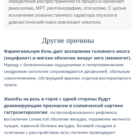
определения распространенности процесса назначают
риноскопию, МРТ, рентгенографию, отоскопию. С целью
исключения злокачественного характера опухоли в
диагностический поиск вовлекают онколога.
Другие причины
Фарингеальную боль дает воспаление головного мозга
(энцефалит) и мягких оболочек вокруг него (менингит).
Наряду с болезненными ощущениями и гипертермическим
синдромом патологии сопровождаются дисфонией, обильным
слюнотечением, обструкцией верхних отделов респираторного
тракта.
Жалобы на резь в горле с одной стороны будут
доминирующим признаком в клинической картине
гастроэнтерологии
: гастроэзофагеального рефлюкса,
воспалении слизистой оболочки желудка, поражении желчного
пузыря, язвенной болезни желудка. Болевой синдром в
сочетании с расстройством акта глотания провоцируют