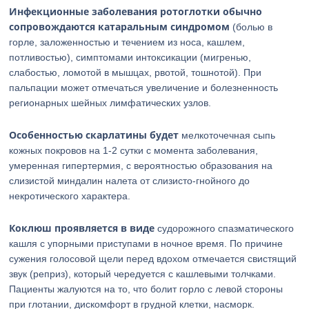
Инфекционные заболевания ротоглотки обычно
сопровождаются катаральным синдромом
(болью в
горле, заложенностью и течением из носа, кашлем,
потливостью), симптомами интоксикации (мигренью,
слабостью, ломотой в мышцах, рвотой, тошнотой). При
пальпации может отмечаться увеличение и болезненность
регионарных шейных лимфатических узлов.
Особенностью скарлатины будет
мелкоточечная сыпь
кожных покровов на 1-2 сутки с момента заболевания,
умеренная гипертермия, с вероятностью образования на
слизистой миндалин налета от слизисто-гнойного до
некротического характера.
Коклюш проявляется в виде
судорожного спазматического
кашля с упорными приступами в ночное время. По причине
сужения голосовой щели перед вдохом отмечается свистящий
звук (реприз), который чередуется с кашлевыми толчками.
Пациенты жалуются на то, что болит горло с левой стороны
при глотании, дискомфорт в грудной клетки, насморк.