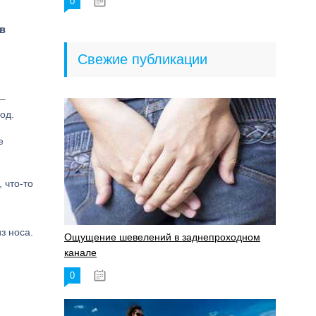
0
18.06.2023
в
Свежие публикации
 –
од.
е
 что-то
з носа.
Ощущение шевелений в заднепроходном
канале
0
17.11.2023