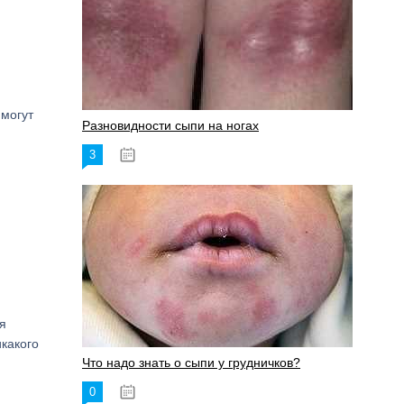
 могут
Разновидности сыпи на ногах
3
17.06.2023
я
икакого
Что надо знать о сыпи у грудничков?
0
15.06.2023