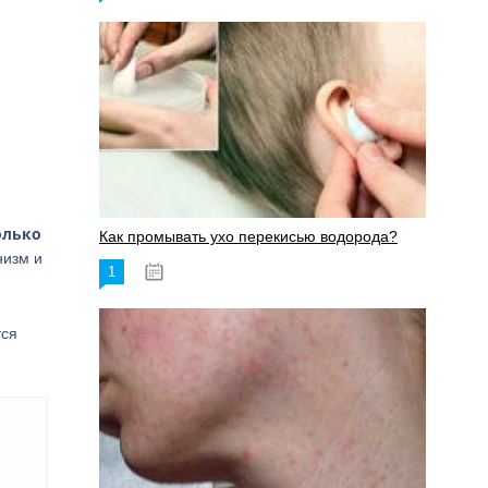
олько
Как промывать ухо перекисью водорода?
низм и
1
08.03.2023
тся