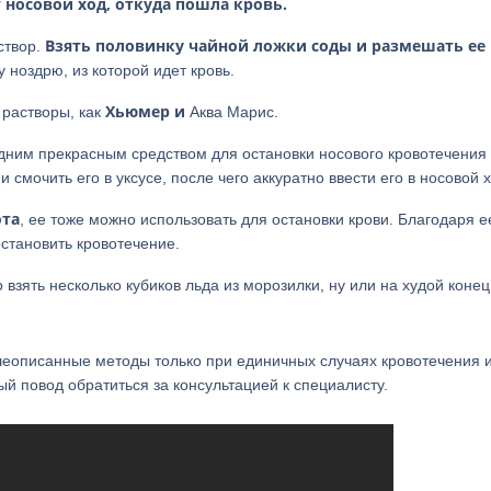
т носовой ход, откуда пошла кровь.
Взять половинку чайной ложки соды и размешать ее 
створ.
 ноздрю, из которой идет кровь.
Хьюмер и
 растворы, как
Аква Марис.
дним прекрасным средством для остановки носового кровотечения
 смочить его в уксусе, после чего аккуратно ввести его в носовой х
ота
, ее тоже можно использовать для остановки крови. Благодаря е
становить кровотечение.
взять несколько кубиков льда из морозилки, ну или на худой конец,
шеописанные методы только при единичных случаях кровотечения и
ый повод обратиться за консультацией к специалисту.