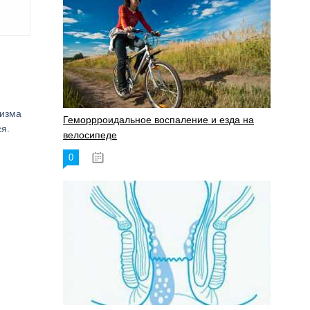
лизма
Геморрроидальное воспаление и езда на
ся.
велосипеде
0
17.11.2023