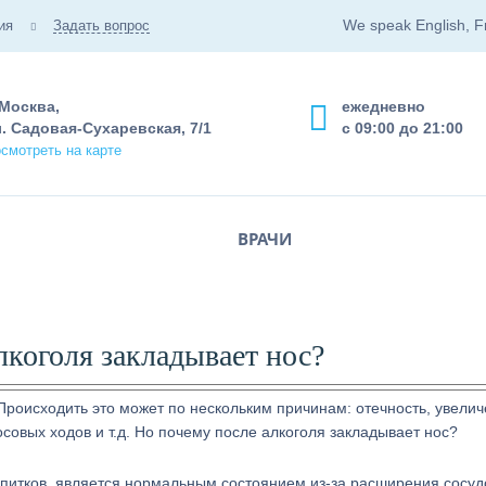
We speak English, F
ия
Задать вопрос
 Москва,
ежедневно
. Садовая-Сухаревская, 7/1
с 09:00 до 21:00
смотреть на карте
ВРАЧИ
лкоголя закладывает нос?
Происходить это может по нескольким причинам: отечность, увели
совых ходов и т.д. Но почему после алкоголя закладывает нос?
апитков, является нормальным состоянием из-за расширения сосуд