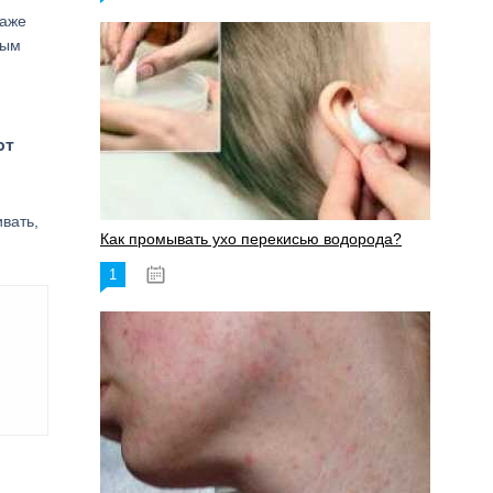
даже
мым
от
вать,
Как промывать ухо перекисью водорода?
1
08.03.2023