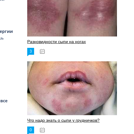
лергии
шь
Разновидности сыпи на ногах
3
17.06.2023
 все
Что надо знать о сыпи у грудничков?
0
15.06.2023