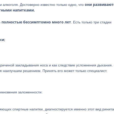
они развивают
 алкоголя. Достоверно известно только одно, что
ртными напитками.
ь полностью бессимптомно много лет
. Есть только три стадии
ки;
ричиной закладывания носа и как следствие усложнения дыхания.
тся наилучшим решением. Принять его может только специалист.
никновения заложенности:
яющих спиртные напитки, диагностируется именно этот вид ринита