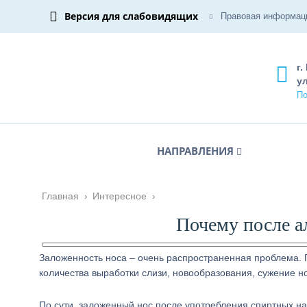
Версия для слабовидящих
Правовая информац
г.
ул
По
НАПРАВЛЕНИЯ
Главная
›
Интересное
›
Почему после а
Заложенность носа – очень распространенная проблема. 
количества выработки слизи, новообразования, сужение но
По сути, заложенный нос после употребления спиртных н