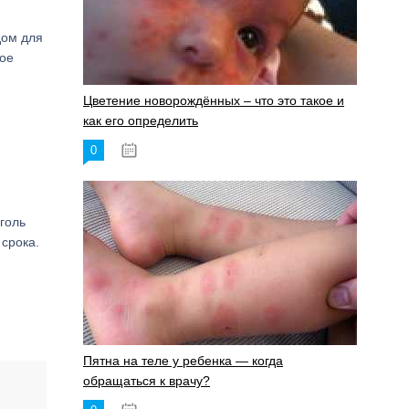
дом для
ное
Цветение новорождённых – что это такое и
как его определить
0
19.06.2023
голь
 срока.
Пятна на теле у ребенка — когда
обращаться к врачу?