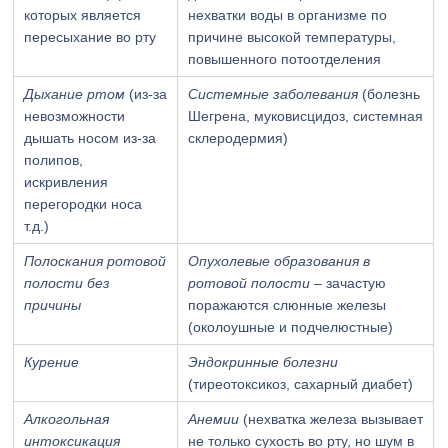
которых является
нехватки воды в организме по
пересыхание во рту
причине высокой температуры,
повышенного потоотделения
Дыхание ртом
(из-за
Системные заболевания
(болезнь
невозможности
Шегрена, муковисцидоз, системная
дышать носом из-за
склеродермия)
полипов,
искривления
перегородки носа
т.д.)
Полоскания ротовой
Опухолевые образования в
полости без
ротовой полости
– зачастую
причины
поражаются слюнные железы
(околоушные и подчелюстные)
Курение
Эндокринные болезни
(тиреотоксикоз, сахарный диабет)
Алкогольная
Анемии
(нехватка железа вызывает
интоксикация
не только сухость во рту, но шум в