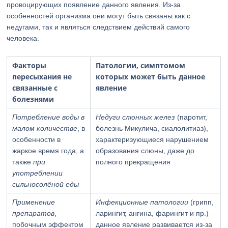
провоцирующих появление данного явления. Из-за
особенностей организма они могут быть связаны как с
недугами, так и являться следствием действий самого
человека.
Факторы
Патологии, симптомом
пересыхания не
которых может быть данное
связанные с
явление
болезнями
Потребление воды в
Недуги слюнных желез
(паротит,
малом количестве
, в
болезнь Микулича, сиалолитиаз),
особенности в
характеризующиеся нарушением
жаркое время года, а
образования слюны, даже до
также
при
полного прекращения
употреблении
сильносолёной еды
Применение
Инфекционные патологии
(грипп,
препаратов
,
ларингит, ангина, фарингит и пр.) –
побочным эффектом
данное явление развивается из-за