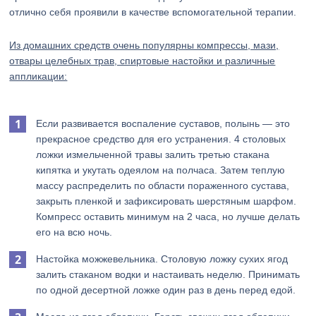
отлично себя проявили в качестве вспомогательной терапии.
Из домашних средств очень популярны компрессы, мази,
отвары целебных трав, спиртовые настойки и различные
аппликации:
Если развивается воспаление суставов, полынь — это
прекрасное средство для его устранения. 4 столовых
ложки измельченной травы залить третью стакана
кипятка и укутать одеялом на полчаса. Затем теплую
массу распределить по области пораженного сустава,
закрыть пленкой и зафиксировать шерстяным шарфом.
Компресс оставить минимум на 2 часа, но лучше делать
его на всю ночь.
Настойка можжевельника. Столовую ложку сухих ягод
залить стаканом водки и настаивать неделю. Принимать
по одной десертной ложке один раз в день перед едой.