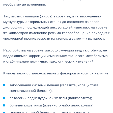
необратимые изменения.
Так, избыток липидов (жиров) в крови ведет к вырождению
мускулатуры артериальных стенок до состояния жировой
дистрофии с последующей инкрустацией известью, на уровне
же капилляров изменение режима кровообращения приводит к
чрезмерной проницаемости их стенок, а затем – к их парезу.
Расстройства на уровне микроциркуляции ведут к стойким, не
поддающимся коррекции изменениям тканевого метаболизма
и стабилизации возникших патологических изменений.
К числу таких органно-системных факторов относится наличие:
заболеваний системы печени (гепатита, холецистита,
желчекаменной болезни);
патологии поджелудочной железы (панкреатита);
болезни кишечника (язвенного либо иного колита);
глистных инвазий (ведущих не только к развитию