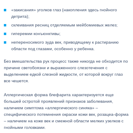
«закисания» уголков глаз (накопления здесь гнойного
детрита);
склеивания ресниц отделяемым мейбомиевых желез;
гиперемии конъюнктивы;
непереносимого зуда век, приводящему к растиранию
области под глазами, особенно у ребенка.
Без вмешательства рук процесс также никогда не обходится по
причине светобоязни и выраженного слезотечения с
выделением едкой слезной жидкости, от которой вокруг глаз
все чешется.
Аллергическая форма блефарита характеризуется еще
большей остротой проявлений признаков заболевания,
наличием симптома «аллергического синяка» –
специфического потемнения окраски кожи век, розацеа-форма
– наличием на коже век и смежной области мелких узелков с
гнойными головками.