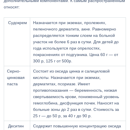
дополнительными компонентами. К самым распространенным
относят:
Судокрем
Назначается при экземах, пролежнях,
пеленочного дерматита, акне. Равномерно
распределяется тонким слоем на больной
участок не более 6 раз в сутки. Для детей до
года используется при опрелостях,
покраснениях от подгузника. Цена 60 г — от
300 р, 125 г от 500р.
Серно-
Состоит из оксида цинка и салициловой
цинковая
кислоты. Назначается при экземах,
паста
дерматитах, псориазе. Имеет
противопоказания — беременность, низкая
свертываемость крови, пониженный уровень
гемоглобина, дисфункция почек. Наносят на
больные зоны до 2 раз в сутки. Стоимость за
25 г — до 50 р, за 40 г до 90 р.
Деситин
Содержит повышенную концентрацию оксида