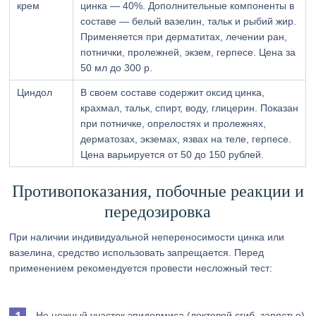
крем
цинка — 40%. Дополнительные компоненты в
составе — белый вазелин, тальк и рыбий жир.
Применяется при дерматитах, лечении ран,
потнички, пролежней, экзем, герпесе. Цена за
50 мл до 300 р.
Циндол
В своем составе содержит оксид цинка,
крахмал, тальк, спирт, воду, глицерин. Показан
при потничке, опрелостях и пролежнях,
дерматозах, экземах, язвах на теле, герпесе.
Цена варьируется от 50 до 150 рублей.
Противопоказания, побочные реакции и
передозировка
При наличии индивидуальной непереносимости цинка или
вазелина, средство использовать запрещается. Перед
применением рекомендуется провести несложный тест:
Не нежный участок эпидермиса (локтевой сгиб, запястье)