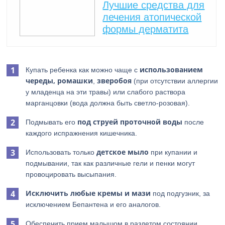
Лучшие средства для
лечения атопической
формы дерматита
использованием
Купать ребенка как можно чаще с
череды, ромашки
зверобоя
,
(при отсутствии аллергии
у младенца на эти травы) или слабого раствора
марганцовки (вода должна быть светло-розовая).
под струей проточной воды
Подмывать его
после
каждого испражнения кишечника.
детское мыло
Использовать только
при купании и
подмывании, так как различные гели и пенки могут
провоцировать высыпания.
Исключить любые
кремы и мази
под подгузник, за
исключением Бепантена и его аналогов.
Обеспечить прием малышом в раздетом состоянии