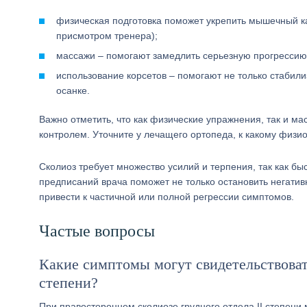
физическая подготовка поможет укрепить мышечный к
присмотром тренера);
массажи – помогают замедлить серьезную прогрессию
использование корсетов – помогают не только стабили
осанке.
Важно отметить, что как физические упражнения, так и 
контролем. Уточните у лечащего ортопеда, к какому физио
Сколиоз требует множество усилий и терпения, так как бы
предписаний врача поможет не только остановить негатив
привести к частичной или полной регрессии симптомов.
Частые вопросы
Какие симптомы могут свидетельствовать
степени?
При правостороннем сколиозе грудного отдела II степени