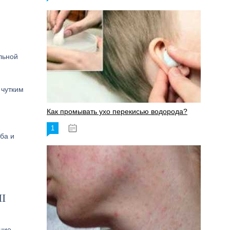
льной
 чутким
Как промывать ухо перекисью водорода?
1
08.03.2023
ба и
II
ание