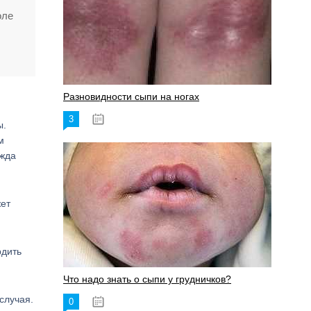
оле
Разновидности сыпи на ногах
3
17.06.2023
ы.
м
ежда
жет
рдить
Что надо знать о сыпи у грудничков?
случая.
0
15.06.2023