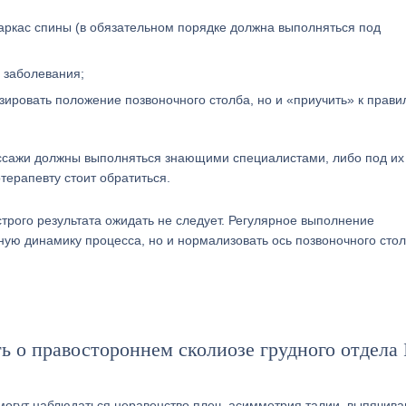
аркас спины (в обязательном порядке должна выполняться под
 заболевания;
зировать положение позвоночного столба, но и «приучить» к прави
массажи должны выполняться знающими специалистами, либо под их
терапевту стоит обратиться.
строго результата ожидать не следует. Регулярное выполнение
ную динамику процесса, но и нормализовать ось позвоночного стол
 о правостороннем сколиозе грудного отдела 
 могут наблюдаться неравенство плеч, асимметрия талии, выпячив