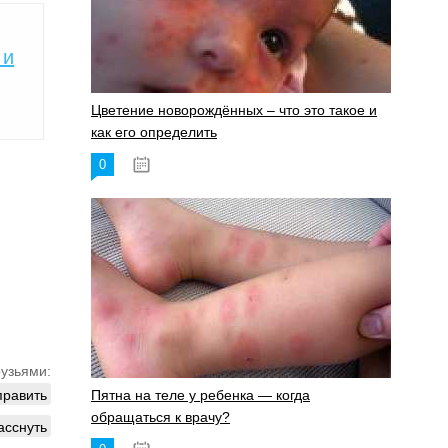
 и
Цветение новорождённых – что это такое и
как его определить
0
19.06.2023
рузьями:
править
Пятна на теле у ребенка — когда
обращаться к врачу?
асснуть