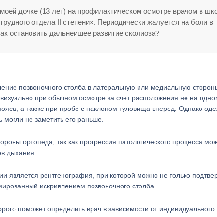
моей дочке (13 лет) на профилактическом осмотре врачом в шк
грудного отдела II степени». Периодически жалуется на боли в
Как остановить дальнейшее развитие сколиоза?
вление позвоночного столба в латеральную или медиальную сторон
а визуально при обычном осмотре за счет расположения не на одно
 пояса, а также при пробе с наклоном туловища вперед. Однако од
ь могли не заметить его раньше.
роны ортопеда, так как прогрессия патологического процесса мо
ов дыхания.
 является рентгенография, при которой можно не только подтве
рмированный искривлением позвоночного столба.
орого поможет определить врач в зависимости от индивидуального 