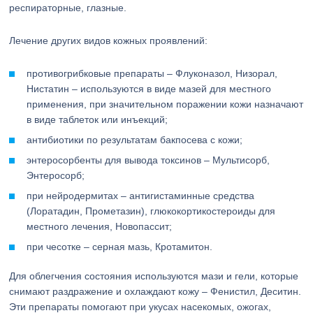
респираторные, глазные.
Лечение других видов кожных проявлений:
противогрибковые препараты – Флуконазол, Низорал,
Нистатин – используются в виде мазей для местного
применения, при значительном поражении кожи назначают
в виде таблеток или инъекций;
антибиотики по результатам бакпосева с кожи;
энтеросорбенты для вывода токсинов – Мультисорб,
Энтеросорб;
при нейродермитах – антигистаминные средства
(Лоратадин, Прометазин), глюкокортикостероиды для
местного лечения, Новопассит;
при чесотке – серная мазь, Кротамитон.
Для облегчения состояния используются мази и гели, которые
снимают раздражение и охлаждают кожу – Фенистил, Деситин.
Эти препараты помогают при укусах насекомых, ожогах,