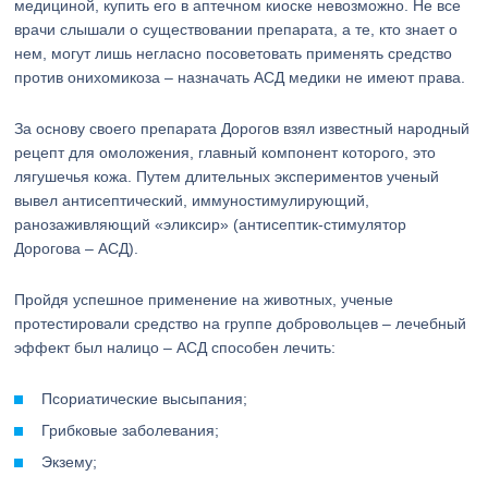
медициной, купить его в аптечном киоске невозможно. Не все
врачи слышали о существовании препарата, а те, кто знает о
нем, могут лишь негласно посоветовать применять средство
против онихомикоза – назначать АСД медики не имеют права.
За основу своего препарата Дорогов взял известный народный
рецепт для омоложения, главный компонент которого, это
лягушечья кожа. Путем длительных экспериментов ученый
вывел антисептический, иммуностимулирующий,
ранозаживляющий «эликсир» (антисептик-стимулятор
Дорогова – АСД).
Пройдя успешное применение на животных, ученые
протестировали средство на группе добровольцев – лечебный
эффект был налицо – АСД способен лечить:
Псориатические высыпания;
Грибковые заболевания;
Экзему;