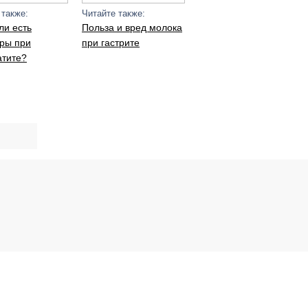
 также:
Читайте также:
ли есть
Польза и вред молока
ры при
при гастрите
атите?