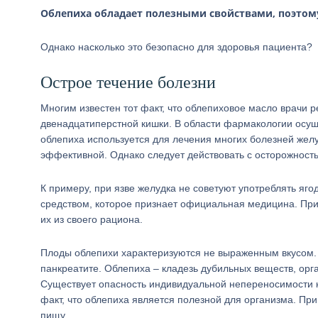
Облепиха обладает полезными свойствами, поэтому
Однако насколько это безопасно для здоровья пациента?
Острое течение болезни
Многим известен тот факт, что облепиховое масло врачи
двенадцатиперстной кишки. В области фармакологии осуще
облепиха используется для лечения многих болезней желуд
эффективной. Однако следует действовать с осторожност
К примеру, при язве желудка не советуют употреблять яг
средством, которое признает официальная медицина. При
их из своего рациона.
Плоды облепихи характеризуются не выраженным вкусом.
панкреатите. Облепиха – кладезь дубильных веществ, орга
Существует опасность индивидуальной непереносимости к
факт, что облепиха является полезной для организма. Пр
пищу.