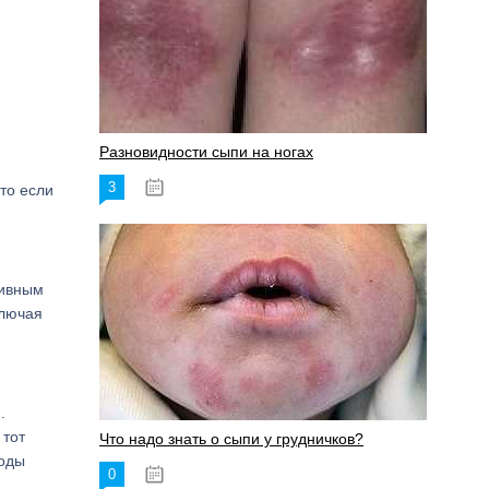
Разновидности сыпи на ногах
3
17.06.2023
то если
тивным
ключая
.
 тот
Что надо знать о сыпи у грудничков?
лоды
0
15.06.2023