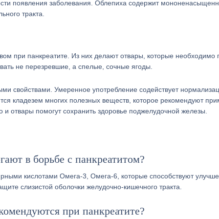
ости появления заболевания. Облепиха содержит мононенасыщен
ьного тракта.
ом при панкреатите. Из них делают отвары, которые необходимо 
вать не перезревшие, а спелые, сочные ягоды.
ными свойствами. Умеренное употребление содействует нормализа
тся кладезем многих полезных веществ, которое рекомендуют при
 и отвары помогут сохранить здоровье поджелудочной железы.
гают в борьбе с панкреатитом?
жирными кислотами Омега-3, Омега-6, которые способствуют улучш
щите слизистой оболочки желудочно-кишечного тракта.
комендуются при панкреатите?