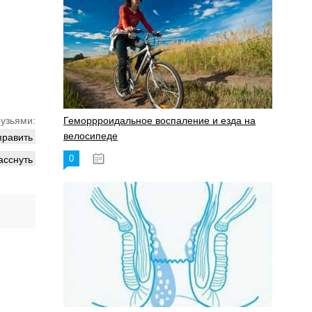
рузьями:
Геморрроидальное воспаление и езда на
править
велосипеде
асснуть
0
17.11.2023