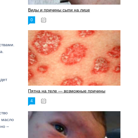
Виды и причины сыпи на лице
0
17.06.2023
ствами.
а.
удет
Пятна на теле — возможные причины
4
18.06.2023
ство
е масло
но –