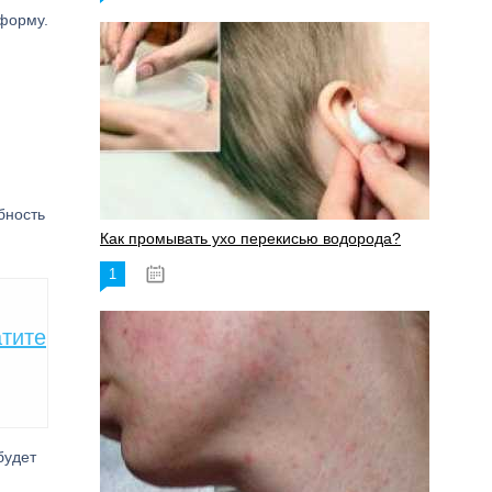
форму.
бность
Как промывать ухо перекисью водорода?
1
08.03.2023
атите
будет