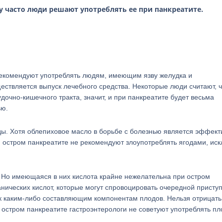
 часто люди решают употреблять ее при панкреатите.
 рекомендуют употреблять людям, имеющим язву желудка и
ствляется выпуск лечебного средства. Некоторые люди считают, ч
очно-кишечного тракта, значит, и при панкреатите будет весьма
ью.
оды. Хотя облепиховое масло в борьбе с болезнью является эффек
 остром панкреатите не рекомендуют злоупотреблять ягодами, ис
 Но имеющаяся в них кислота крайне нежелательна при остром
нических кислот, которые могут спровоцировать очередной приступ
 каким-либо составляющим компонентам плодов. Нельзя отрицать
и остром панкреатите гастроэнтерологи не советуют употреблять п