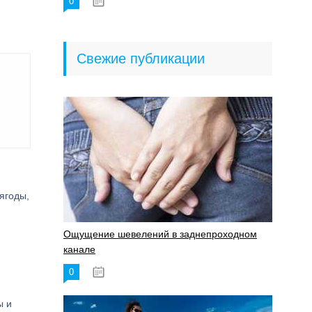
0
18.06.2023
Свежие публикации
ягоды,
Ощущение шевелений в заднепроходном
канале
0
17.11.2023
ы и