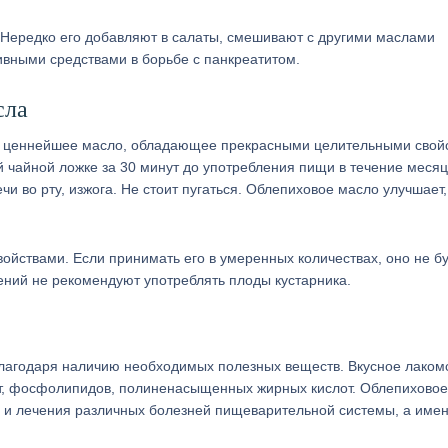
Нередко его добавляют в салаты, смешивают с другими маслами
вными средствами в борьбе с панкреатитом.
сла
я ценнейшее масло, обладающее прекрасными целительными свой
 чайной ложке за 30 минут до употребления пищи в течение месяц
 во рту, изжога. Не стоит пугаться. Облепиховое масло улучшает,
йствами. Если принимать его в умеренных количествах, оно не б
ений не рекомендуют употреблять плоды кустарника.
благодаря наличию необходимых полезных веществ. Вкусное лаком
от, фосфолипидов, полиненасыщенных жирных кислот. Облепихово
и и лечения различных болезней пищеварительной системы, а имен