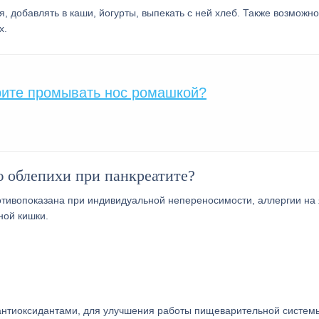
я, добавлять в каши, йогурты, выпекать с ней хлеб. Также возможно
х.
рите промывать нос ромашкой?
 облепихи при панкреатите?
отивопоказана при индивидуальной непереносимости, аллергии на 
ной кишки.
 антиоксидантами, для улучшения работы пищеварительной систем