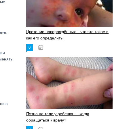
ные
Цветение новорождённых – что это такое и
пить
как его определить
0
19.06.2023
ции
менять
ению
Пятна на теле у ребенка — когда
обращаться к врачу?