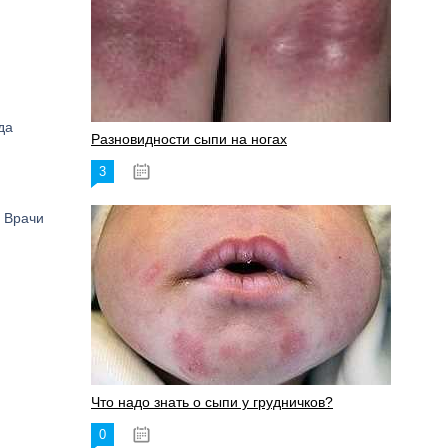
да
Разновидности сыпи на ногах
3
17.06.2023
. Врачи
Что надо знать о сыпи у грудничков?
0
15.06.2023