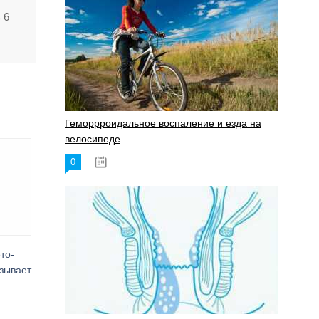
 6
Геморрроидальное воспаление и езда на
велосипеде
0
17.11.2023
то-
азывает