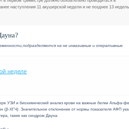
 в первом триместре должно обязательно проводиться в
ранее наступления 11 акушерской недели и не позднее 13 недель
Дауна?
еменности,подразделяются на не инвазивные и оперативные.
ой неделе
нере УЗИ и биохимический анализ крови на важные белки Альфа-фе
н (β-ХГЧ). Значительное отклонение от нормы показателя АФП ук
тера, такие как синдром Дауна.