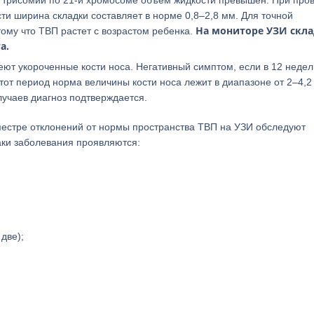
ае трисомии по 21-й хромосоме объем жидкости превышен. При про
ти ширина складки составляет в норме 0,8–2,8 мм. Для точной
На мониторе УЗИ скла
ому что ТВП растет с возрастом ребенка.
а.
еют укороченные кости носа. Негативный симптом, если в 12 недел
этот период норма величины кости носа лежит в диапазоне от 2–4,2
лучаев диагноз подтверждается.
местре отклонений от нормы пространства ТВП на УЗИ обследуют
аки заболевания проявляются:
две);