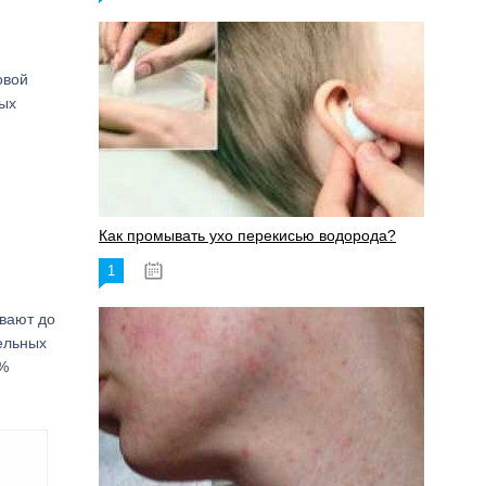
овой
ных
Как промывать ухо перекисью водорода?
1
08.03.2023
ивают до
ельных
0%