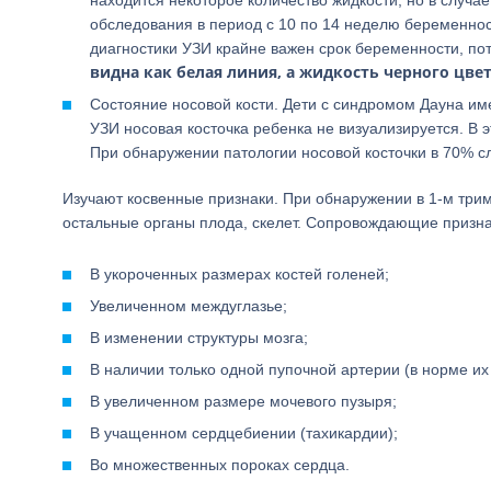
находится некоторое количество жидкости, но в случ
обследования в период с 10 по 14 неделю беременнос
диагностики УЗИ крайне важен срок беременности, пот
видна как белая линия, а жидкость черного цвет
Состояние носовой кости. Дети с синдромом Дауна им
УЗИ носовая косточка ребенка не визуализируется. В 
При обнаружении патологии носовой косточки в 70% с
Изучают косвенные признаки. При обнаружении в 1-м три
остальные органы плода, скелет. Сопровождающие призн
В укороченных размерах костей голеней;
Увеличенном междуглазье;
В изменении структуры мозга;
В наличии только одной пупочной артерии (в норме их 
В увеличенном размере мочевого пузыря;
В учащенном сердцебиении (тахикардии);
Во множественных пороках сердца.