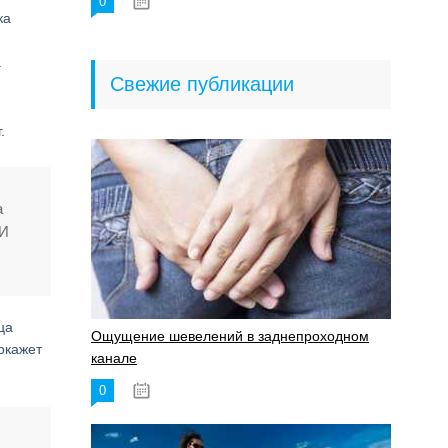
0
18.06.2023
ка
.
Свежие публикации
.
а
ЗИ
ца
Ощущение шевелений в заднепроходном
окажет
канале
0
17.11.2023