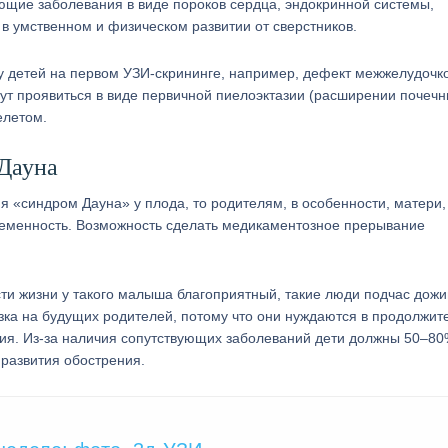
ющие заболевания в виде пороков сердца, эндокринной системы,
в умственном и физическом развитии от сверстников.
у детей на первом УЗИ-скрининге, например, дефект межжелудочк
ут проявиться в виде первичной пиелоэктазии (расширении почеч
елетом.
 Дауна
 «синдром Дауна» у плода, то родителям, в особенности, матери,
ременность. Возможность сделать медикаментозное прерывание
ти жизни у такого малыша благоприятный, такие люди подчас дож
узка на будущих родителей, потому что они нуждаются в продолжит
ия. Из-за наличия сопутствующих заболеваний дети должны 50–8
 развития обострения.