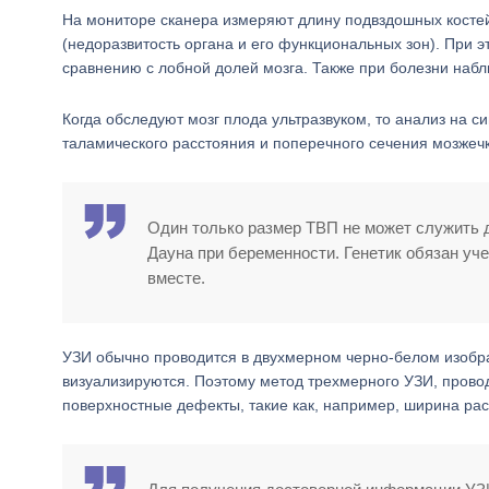
На мониторе сканера измеряют длину подвздошных костей
(недоразвитость органа и его функциональных зон). При
сравнению с лобной долей мозга. Также при болезни наб
Когда обследуют мозг плода ультразвуком, то анализ на 
таламического расстояния и поперечного сечения мозжечк
Один только размер ТВП не может служить 
Дауна при беременности. Генетик обязан уч
вместе.
УЗИ обычно проводится в двухмерном черно-белом изобра
визуализируются. Поэтому метод трехмерного УЗИ, провод
поверхностные дефекты, такие как, например, ширина ра