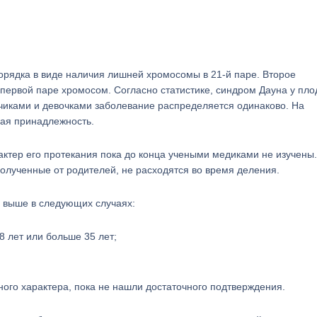
рядка в виде наличия лишней хромосомы в 21-й паре. Второе
первой паре хромосом. Согласно статистике, синдром Дауна у пло
чиками и девочками заболевание распределяется одинаково. На
ная принадлежность.
ктер его протекания пока до конца учеными медиками не изучены
полученные от родителей, не расходятся во время деления.
а выше в следующих случаях:
 лет или больше 35 лет;
ого характера, пока не нашли достаточного подтверждения.