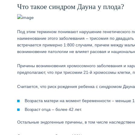
Что такое синдром Дауна у плода?
Под этим термином понимают нарушение генетического по
наименование этого заболевания – трисомия по двадцать 
встречается примерно 1:800 случаям, причем между маль
возникновение патологии не влияет расовая и националь
Причины возникновения хромосомного заболевания и хара
предполагают, что при трисомии 21-й хромосомы клетки, 
Считается, что риск рождения ребенка с синдромом Даун
Возраста матери на момент беременности – меньше 18
Возраст отца – более 42 лет.
Остальные эндогенные причины, в том числе наследственн