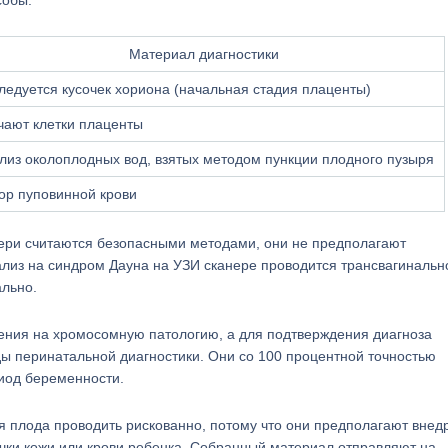
собы:
Материал диагностики
ледуется кусочек хориона (начальная стадия плаценты)
чают клетки плаценты
лиз околоплодных вод, взятых методом пункции плодного пузыря
ор пуповинной крови
тери считаются безопасными методами, они не предполагают
лиз на синдром Дауна на УЗИ сканере проводится трансвагинально
льно.
ения на хромосомную патологию, а для подтверждения диагноза
ды перинатальной диагностики. Они со 100 процентной точностью
иод беременности.
я плода проводить рискованно, потому что они предполагают внед
чки кожи или крови ребенка. Собранный материал отправляют на