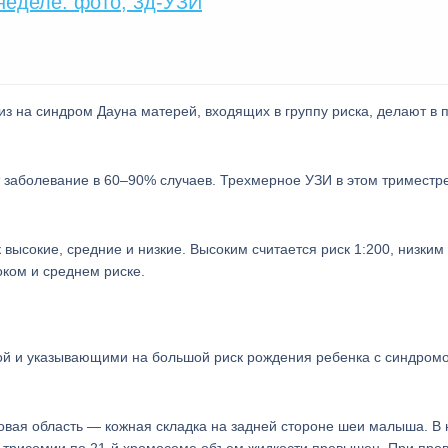
неделе: фото, 3д-УЗИ
з на синдром Дауна матерей, входящих в группу риска, делают в 
 заболевание в 60–90% случаев. Трехмерное УЗИ в этом триместр
ысокие, средние и низкие. Высоким считается риск 1:200, низким 
оком и среднем риске.
й и указывающими на большой риск рождения ребенка с синдром
овая область — кожная складка на задней стороне шеи малыша. В 