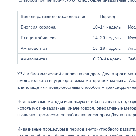
Ко второй группе причисляют следующие инвазивные спо
Вид оперативного обследования
Период
Биопсия хориона
10–14 недель
Исс
Плацентобиопсия
14–20 недель
Изу
Амниоцентез
15–18 недель
Ана
Амниоцентез
С 20-й недели
Заб
УЗИ и биохимический анализ на синдром Дауна крови ма
вмешательства внутрь организма матери или малыша. Ана
влагалище или поверхностным способом – трансабдомина
Неинвазивные методы используют чтобы выявлять подозр
используют инвазивные, иначе говоря, оперативные мето
выявляют хромосомное заболеваниесиндром Дауна в пер
Инвазивные процедуры в период внутриутробного развити
плодное яйцо или брюшную полость матери и забор части