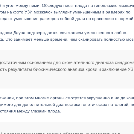
 и угол между ними. Обследуют мозг плода на гипоплазию мозжеч
 этом на фото УЗИ мозжечок выглядит уменьшенным в размерах по
людают уменьшение размеров лобной доли по сравнению с нормой
синдром Дауна подтверждается сочетанием уменьшенного лобно-
а. Это занимает меньше времени, чем сканировать полностью мозг
достаточным основанием для окончательного диагноза синдром
есть результаты биохимического анализа крови и заключение У
жении, при этом многие органы смотрятся укрупненно и не до кон
имого для дополнительной диагностики генетических патологий, п
сстояния между глазами плода.