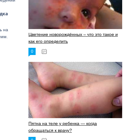
ведении
дка
ь на
Цветение новорождённых – что это такое и
 мм.
как его определить
0
19.06.2023
Пятна на теле у ребенка — когда
обращаться к врачу?