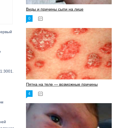
Виды и причины сыпи на лице
0
17.06.2023
первый
е
1:3001.
Пятна на теле — возможные причины
4
18.06.2023
ом
ней