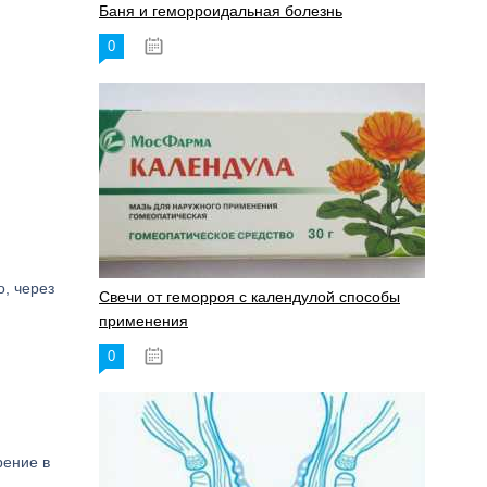
Баня и геморроидальная болезнь
0
17.11.2023
, через
Свечи от геморроя с календулой способы
применения
0
17.11.2023
рение в