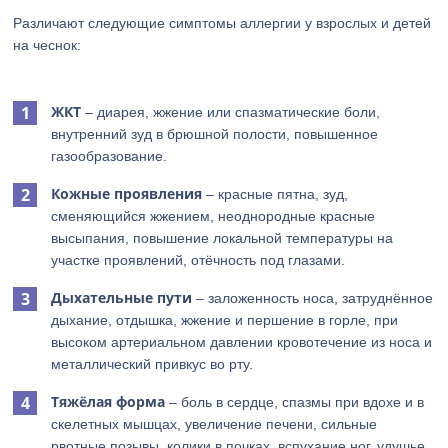
Различают следующие симптомы аллергии у взрослых и детей
на чеснок:
ЖКТ
– диарея, жжение или спазматические боли,
внутренний зуд в брюшной полости, повышенное
газообразование.
Кожные проявления
– красные пятна, зуд,
сменяющийся жжением, неоднородные красные
высыпания, повышение локальной температуры на
участке проявлений, отёчность под глазами.
Дыхательные пути
– заложенность носа, затруднённое
дыхание, отдышка, жжение и першение в горле, при
высоком артериальном давлении кровотечение из носа и
металлический привкус во рту.
Тяжёлая форма
– боль в сердце, спазмы при вдохе и в
скелетных мышцах, увеличение печени, сильные
рвотные позывы, колики в почках, вспухание ног, удушье.