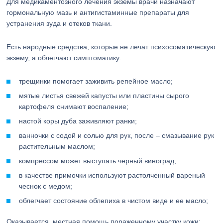
Для медикаментозного лечения экземы врачи назначают
гормональную мазь и антигистаминные препараты для
устранения зуда и отеков ткани.
Есть народные средства, которые не лечат психосоматическую
экзему, а облегчают симптоматику:
трещинки помогает заживить репейное масло;
мятые листья свежей капусты или пластины сырого
картофеля снимают воспаление;
настой коры дуба заживляют ранки;
ванночки с содой и солью для рук, после – смазывание рук
растительным маслом;
компрессом может выступать черный виноград;
в качестве примочки используют растолченный вареный
чеснок с медом;
облегчает состояние облепиха в чистом виде и ее масло;
Оказывается, местная помощь пораженному участку кожи: