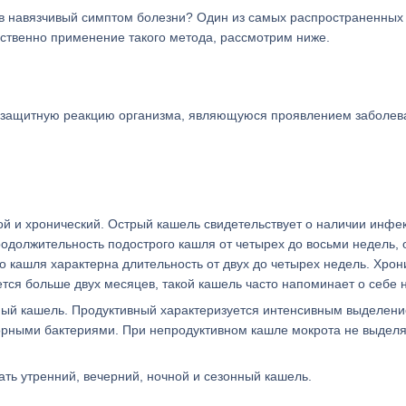
я в навязчивый симптом болезни? Один из самых распространенных
йственно применение такого метода, рассмотрим ниже.
ю защитную реакцию организма, являющуюся проявлением заболев
ой и хронический. Острый кашель свидетельствует о наличии инфе
родолжительность подострого кашля от четырех до восьми недель, 
о кашля характерна длительность от двух до четырех недель. Хро
ется больше двух месяцев, такой кашель часто напоминает о себе 
ный кашель. Продуктивный характеризуется интенсивным выделен
ворными бактериями. При непродуктивном кашле мокрота не выделя
ть утренний, вечерний, ночной и сезонный кашель.