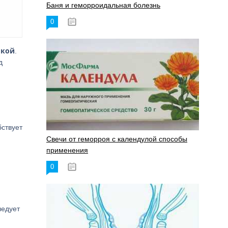
Баня и геморроидальная болезнь
0
17.11.2023
лкой
.
д
ствует
Свечи от геморроя с календулой способы
применения
0
17.11.2023
ледует