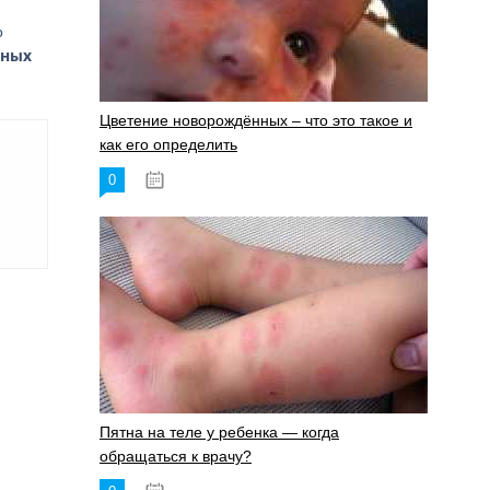
о
жных
Цветение новорождённых – что это такое и
как его определить
0
19.06.2023
Пятна на теле у ребенка — когда
обращаться к врачу?