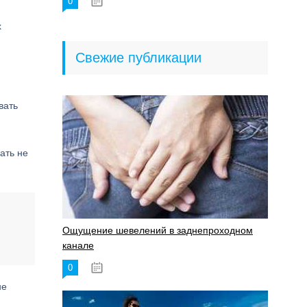
0
18.06.2023
х
Свежие публикации
вать
ать не
Ощущение шевелений в заднепроходном
канале
0
17.11.2023
не