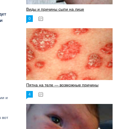
Виды и причины сыпи на лице
дет
0
17.06.2023
ии
Пятна на теле — возможные причины
4
18.06.2023
ми и
 вот