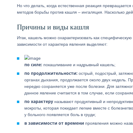
Но что делать, когда естественная реакция превращаетс
методов борьбы против кашля – ингаляция. Насколько де
Причины и виды кашля
Итак, кашель можно охарактеризовать как специфическу
зависимости от характера явления выделяют:
по силе:
покашливание и надрывный кашель;
по продолжительности:
острый, подострый, затяжн
органах дыхания, продолжается около двух недель. П
нередко сохраняется уже после болезни. Для затяжног
данное явление считается в том случае, если сохраня
по характеру
называют продуктивный и непродуктив
мокроты, которая покидает легкие вместе с болезнет
у больного появляется боль в груди;
в зависимости от времени
проявления можно назва