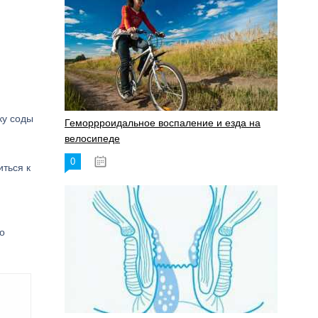
ку соды
Геморрроидальное воспаление и езда на
велосипеде
0
17.11.2023
ться к
о