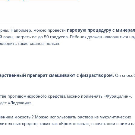
паровую процедуру с минера
лярны. Например, можно провести
 воды, нагреть ее до 50 градусов. Ребенок должен наклониться на
роводить такие сеансы нельзя.
арственный препарат смешивают с физраствором.
Он способ
естве противомикробного средства можно применять «Фурацилин»,
йдет «Лидокаин».
лением мокроты? Можно использовать раствор из муколитических
ительных средств, таких как «Кромогексал», в сочетании с ними с