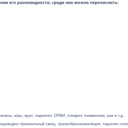
чем его разновидности, среди них можно перечислить:
оклюш, корь, круп, ларингит, ОРВИ, плеврит, пневмония, рак и т.д.;
пищеводно-трахеальный свищ, трахеобронхомаляция, паралич гол