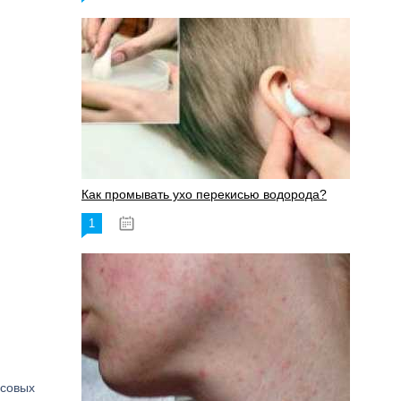
Как промывать ухо перекисью водорода?
1
08.03.2023
осовых