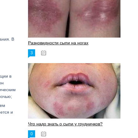
ания. В
Разновидности сыпи на ногах
3
17.06.2023
кции в
он
ническим
ночью;
ием
ется и
Что надо знать о сыпи у грудничков?
0
15.06.2023